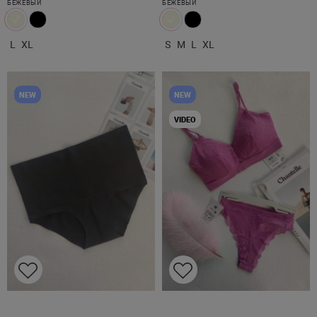
БЕЖЕВЫЙ
БЕЖЕВЫЙ
L
XL
S
M
L
XL
NEW
NEW
VIDEO
M
L
XL
XS/S
M