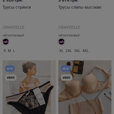
Трусы стринги
Трусы слипы высокие
CHANTELLE
CHANTELLE
ЧЕРНО-РОЗОВЫЙ
ЧЕРНО-РОЗОВЫЙ
S
M
L
XL
2XL
3XL
4XL
NEW
NEW
VIDEO
VIDEO