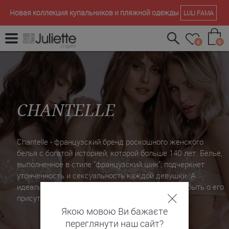
Новая коллекция купальников и пляжной одежды
LULI FAMA
0
0
CHANTELLE
Chantelle - французский бренд роскошного женского
белья с богатой историей, которой больше 140 лет. Белье,
выполненное в стиле "французский шик", подчеркнет
утонченность и сексуальность каждой девушки. А
идеальная посадка белья Chantelle, позволит забыть о его
присутствии во время носки.
Якою мовою Ви бажаєте
переглянути наш сайт?