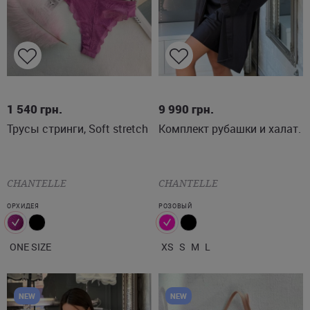
ONE SIZE
XS
S
M
L
1 540
грн.
9 990
грн.
Трусы стринги, Soft stretch
Комплект рубашки и халат.
CHANTELLE
CHANTELLE
ОРХИДЕЯ
РОЗОВЫЙ
ONE SIZE
XS
S
M
L
NEW
NEW