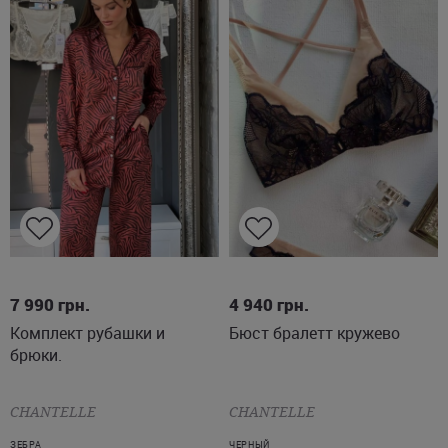
L
XL
S
M
7 990
грн.
4 940
грн.
Комплект рубашки и
Бюст бралетт кружево
брюки.
CHANTELLE
CHANTELLE
ЗЕБРА
ЧЕРНЫЙ