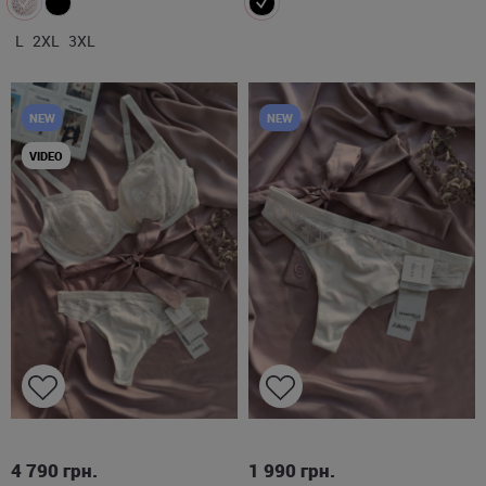
L
2XL
3XL
NEW
NEW
VIDEO
80D
80E
80F
85D
85E
M
L
XL
4 790
грн.
1 990
грн.