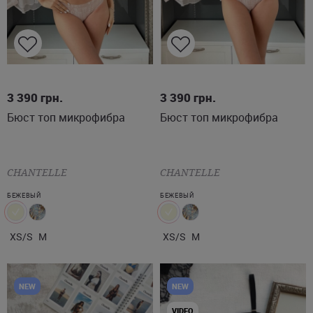
XS/S
M
XS/S
M
3 390
грн.
3 390
грн.
Бюст топ микрофибра
Бюст топ микрофибра
CHANTELLE
CHANTELLE
БЕЖЕВЫЙ
БЕЖЕВЫЙ
XS/S
M
XS/S
M
NEW
NEW
VIDEO