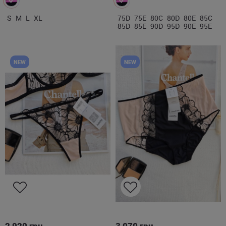
S
M
L
XL
75D
75E
80C
80D
80E
85C
85D
85E
90D
95D
90E
95E
NEW
NEW
S
M
L
XL
2XL
3XL
4XL
2 920
грн.
3 070
грн.