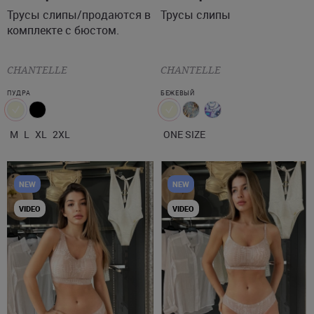
Трусы слипы/продаются в
Трусы слипы
комплекте с бюстом.
CHANTELLE
CHANTELLE
ПУДРА
БЕЖЕВЫЙ
M
L
XL
2XL
ONE SIZE
NEW
NEW
VIDEO
VIDEO