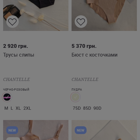
M
L
XL
2XL
75D
85D
90D
2 920
грн.
5 370
грн.
Трусы слипы
Бюст с косточками
CHANTELLE
CHANTELLE
ЧЕРНО-РОЗОВЫЙ
ПУДРА
M
L
XL
2XL
75D
85D
90D
NEW
NEW