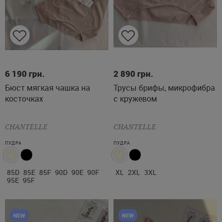
85D
85E
85F
90D
90E
XL
2XL
3XL
6 190
грн.
2 890
грн.
Бюст мягкая чашка на
Трусы брифы, микрофибра
90F
95E
95F
косточках
с кружевом
CHANTELLE
CHANTELLE
ПУДРА
ПУДРА
85D
85E
85F
90D
90E
90F
XL
2XL
3XL
95E
95F
NEW
NEW