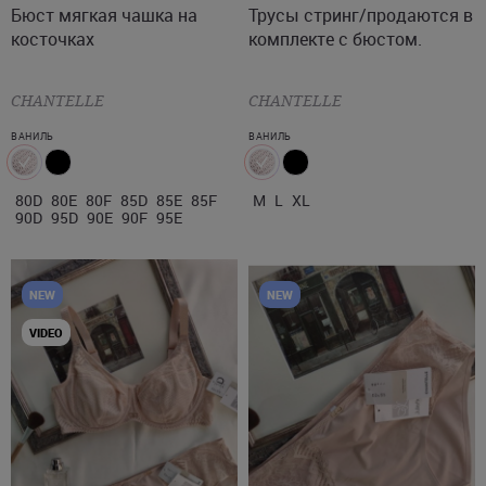
Бюст мягкая чашка на
Трусы стринг/продаются в
85F
90D
95D
90E
90F
косточках
комплекте с бюстом.
95E
CHANTELLE
CHANTELLE
ВАНИЛЬ
ВАНИЛЬ
80D
80E
80F
85D
85E
85F
M
L
XL
90D
95D
90E
90F
95E
NEW
NEW
VIDEO