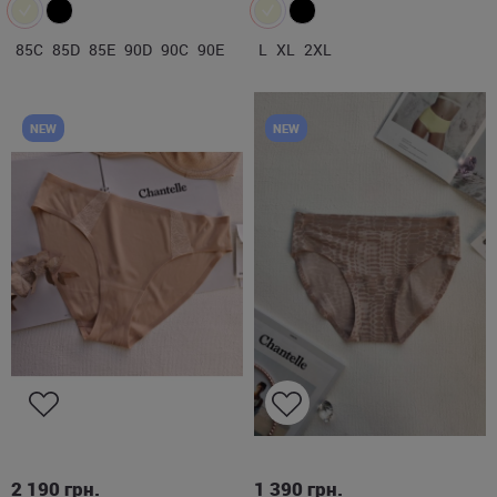
85C
85D
85E
90D
90C
90E
L
XL
2XL
NEW
NEW
M
L
XL
2XL
ONE SIZE
2 190
грн.
1 390
грн.