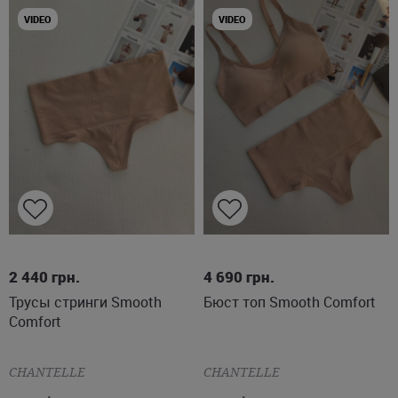
VIDEO
VIDEO
L
XL
S
M
L
XL
2 440
грн.
4 690
грн.
Трусы стринги Smooth
Бюст топ Smooth Comfort
Comfort
CHANTELLE
CHANTELLE