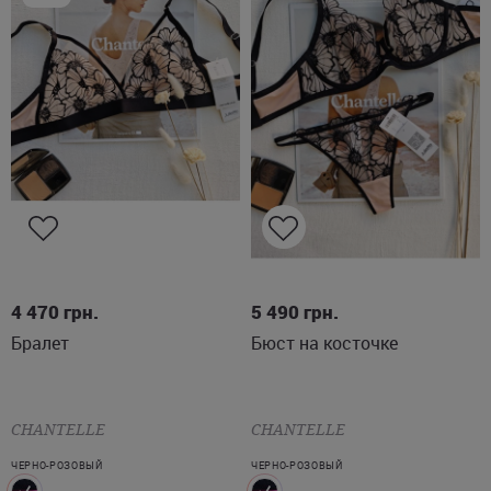
S
M
L
XL
75D
75E
80C
80D
80E
4 470
грн.
5 490
грн.
Бралет
Бюст на косточке
85C
85D
85E
90D
95D
90E
95E
CHANTELLE
CHANTELLE
ЧЕРНО-РОЗОВЫЙ
ЧЕРНО-РОЗОВЫЙ