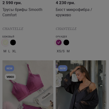
2 590
грн.
4 230
грн.
Трусы брифы Smooth
Бюст микрофибра /
Comfort
кружево
CHANTELLE
CHANTELLE
БЕЖЕВЫЙ
ОРХИДЕЯ
M
L
XL
XS/S
M
NEW
NEW
VIDEO