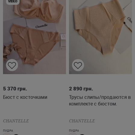
VIDEO
85C
85D
85E
90D
90C
L
XL
2XL
5 370
грн.
2 890
грн.
Бюст с косточками
Трусы слипы/продаются в
90E
комплекте с бюстом.
CHANTELLE
CHANTELLE
ПУДРА
ПУДРА