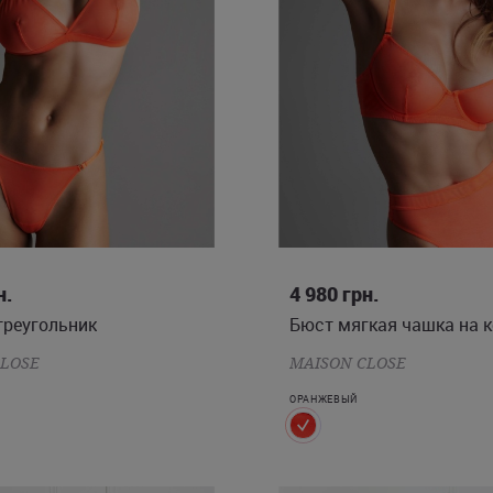
M
75B
75C
75D
80B
н.
4 980
грн.
треугольник
Бюст мягкая чашка на 
CLOSE
MAISON CLOSE
ОРАНЖЕВЫЙ