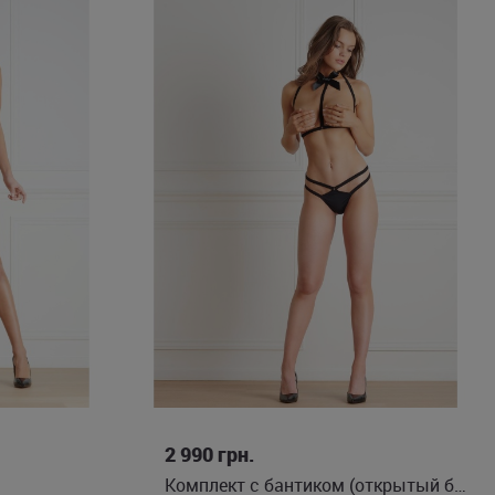
S/M
L/XL
2 990
грн.
Комплект с бантиком (открытый бюст и трусы)