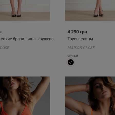
S
M
XS
S
M
L
н.
4 290
грн.
сокие бразильяна, кружево.
Трусы слипы
CLOSE
MAISON CLOSE
ЧЕРНЫЙ