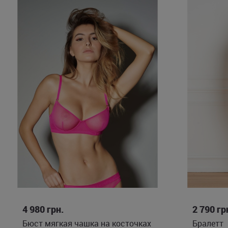
75B
75C
75D
80B
80C
80D
4 980
грн.
2 790
гр
Бюст мягкая чашка на косточках
Бралетт