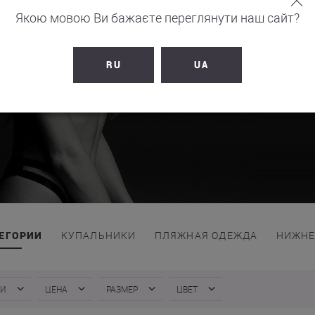
Якою мовою Ви бажаєте переглянути наш сайт?
 родом из Франции,
лекции MAISON CLOSE
RU
UA
овень. Такой, где есть
ности и соблазну.
ТЕГОРИИ
КУПАЛЬНИКИ
ПЛЯЖНАЯ ОДЕЖДА
НИЖНЕ
КИ
ЦЕНА
РАЗМЕР
ЦВЕТ