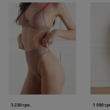
S
M
L
3 230
грн.
1 590
гр