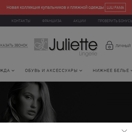
Новая коллекция купальников и пляжной одежды
LULI FAMA
КОНТАКТЫ
ФРАНШИЗА
АКЦИИ
ПРОВЕРИТЬ БОНУС
АКАЗАТЬ ЗВОНОК
ЛИЧНЫЙ 
ЕЖДА
ОБУВЬ И АКСЕССУАРЫ
НИЖНЕЕ БЕЛЬЕ
E