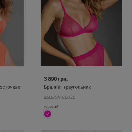
80C
80D
XS
S
M
L
3 890
грн.
косточках
Браллет треугольник
MAISON CLOSE
РОЗОВЫЙ