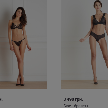
S/M
S
н.
3 490
грн.
Бюст-бралетт