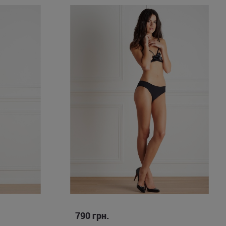
L
790
грн.