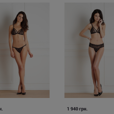
L/XL
S/M
L/XL
н.
1 940
грн.