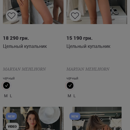
M
L
M
L
18 290
грн.
15 190
грн.
Цельный купальник
Цельный купальник
MARYAN MEHLHORN
MARYAN MEHLHORN
ЧЕРНЫЙ
ЧЕРНЫЙ
M
L
M
L
NEW
NEW
VIDEO