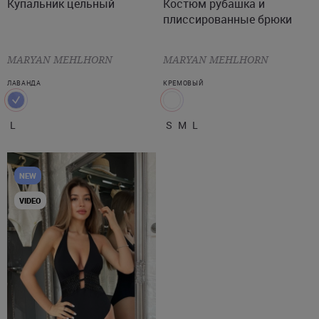
Купальник цельный
Костюм рубашка и
плиссированные брюки
MARYAN MEHLHORN
MARYAN MEHLHORN
ЛАВАНДА
КРЕМОВЫЙ
L
S
M
L
NEW
VIDEO