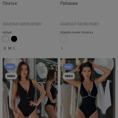
Платье
Рубашка
MARYAN MEHLHORN
MARYAN MEHLHORN
БЕЛЫЙ
БЕЖЕВО-СИНЯЯ ПОЛОСКА
S
M
L
L
NEW
NEW
VIDEO
VIDEO