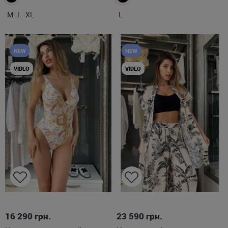
M
L
XL
L
NEW
NEW
VIDEO
VIDEO
L
S
M
L
16 290
грн.
23 590
грн.