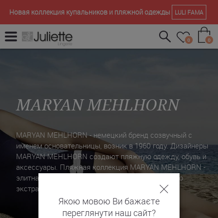
Новая коллекция купальников и пляжной одежды
LULI FAMA
0
0
MARYAN MEHLHORN
MARYAN MEHLHORN - немецкий бренд созвучный с
именем основательницы, возник в 1960 году. Дизайнеры
MARYAN MEHLHORN создают пляжную одежду, обувь и
аксессуары. Пляжная коллекция MARYAN MEHLHORN -
элитная серия для изысканных, но одновременно
экстравагантных женщин.
Якою мовою Ви бажаєте
переглянути наш сайт?