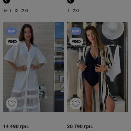
M
L
XL
2XL
L
2XL
NEW
NEW
VIDEO
VIDEO
S
M
L
L
14 490
грн.
20 790
грн.