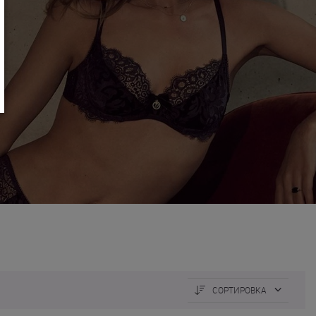
СОРТИРОВКА