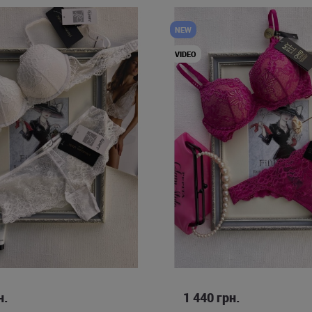
NEW
VIDEO
75C
75D
80B
80C
S
M
н.
1 440
грн.