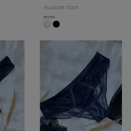
PLEASURE STATE
ФРАППЕ