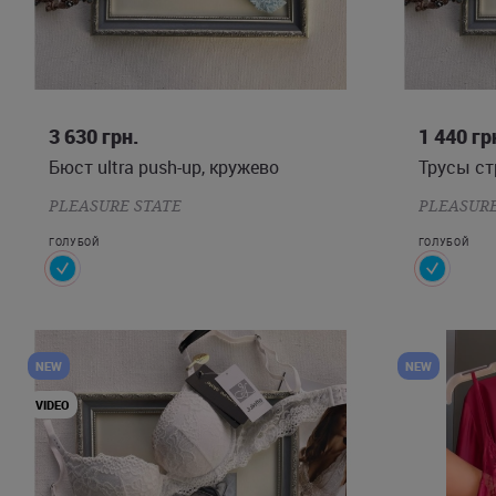
70B
75B
80B
3 630
грн.
1 440
гр
Бюст ultra push-up, кружево
Трусы ст
PLEASURE STATE
PLEASURE
ГОЛУБОЙ
ГОЛУБОЙ
NEW
NEW
VIDEO