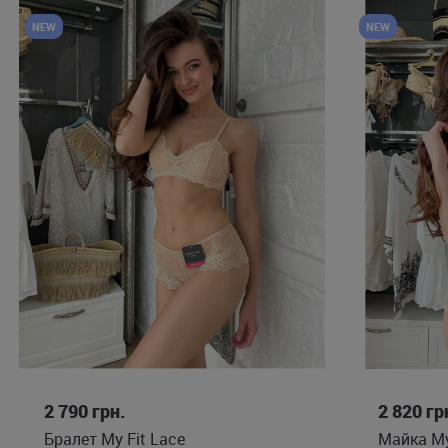
NEW
NEW
XS
2 790
грн.
2 820
гр
Бралет My Fit Lace
Майка My