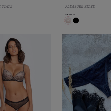
 STATE
PLEASURE STATE
ФРАППЕ