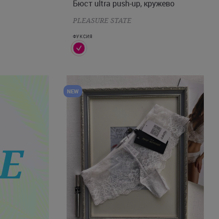
Бюст ultra push-up, кружево
PLEASURE STATE
ФУКСИЯ
NEW
E