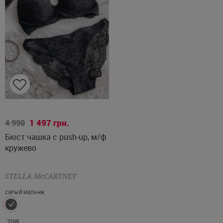
70B
1 497
грн.
4 990
Бюст чашка с push-up, м/ф
кружево
STELLA McCARTNEY
СЕРЫЙ МЕЛАНЖ
70B