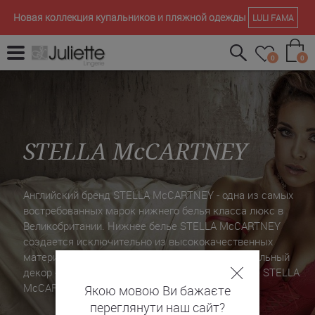
Новая коллекция купальников и пляжной одежды
LULI FAMA
0
0
STELLA McCARTNEY
Английский бренд STELLA McCARTNEY - одна из самых
востребованных марок нижнего белья класса люкс в
Великобритании. Нижнее белье STELLA McCARTNEY
создается исключительно из высококачественных
материалов. Вставки кружева, принты и оригинальный
декор - делают повседневное и будуарное белье STELLA
McCARTNEY узнаваемым во всем мире.
Якою мовою Ви бажаєте
переглянути наш сайт?