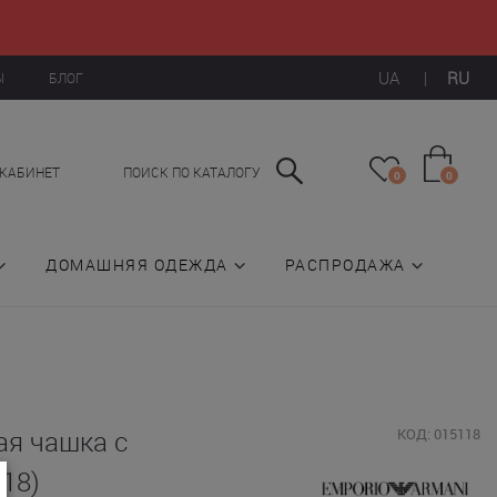
UA
|
RU
Ы
БЛОГ
КАБИНЕТ
ПОИСК ПО КАТАЛОГУ
0
0
ДОМАШНЯЯ ОДЕЖДА
РАСПРОДАЖА
я чашка с
КОД: 015118
18)