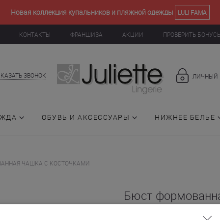
Новая коллекция купальников и пляжной одежды
LULI FAMA
КОНТАКТЫ
ФРАНШИЗА
АКЦИИ
ПРОВЕРИТЬ БОНУС
АКАЗАТЬ ЗВОНОК
ЛИЧНЫЙ 
ЕЖДА
ОБУВЬ И АКСЕССУАРЫ
НИЖНЕЕ БЕЛЬЕ
АННАЯ ЧАШКА С КОСТОЧКАМИ
Бюст формованна
косточками (0151