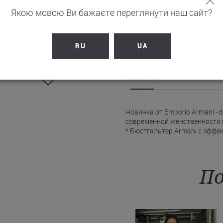
Якою мовою Ви бажаєте переглянути наш сайт?
НЕТ В Н
RU
UA
ОПИСАНИЕ
Новинка от Emporio Armani 
современной женственности 
* Бюстгальтер Armani с эффе
форму груди.
* Изящное кружево с цветочн
* Имеется логотип-подвеска 
* Эластичные бретели регули
По
Бюстгальтер Эмпорио Армани 
доставки в Ужгород, Одессу, 