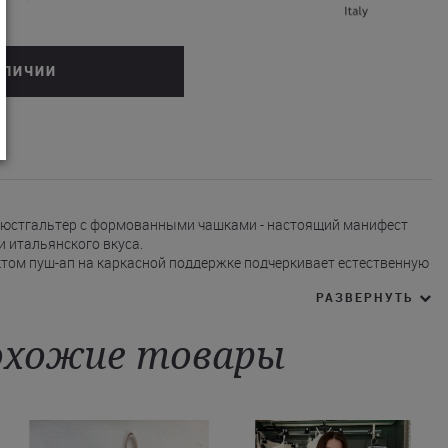
АЛИЧИИ
- бюстгальтер с формованными чашками - настоящий манифест
и итальянского вкуса.
ктом пуш-ап на каркасной поддержке подчеркивает естественную
РАЗВЕРНУТЬ
ой вышивкой добавляет нежности и чувственности образу.
между чашечками.
руются по длине.
хожие товары
доступен в ванильном оттенке на сайте Juliette с возможностью
Харьков и другие города Украины.