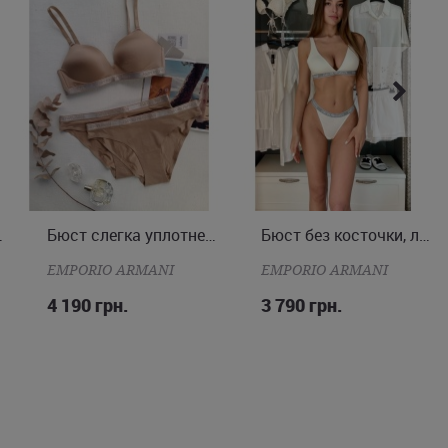
ая чашка
Бюст слегка уплотненная чашка
Бюст без косточки, легко уплотненная чашка
S
M
L
S
M
L
EMPORIO ARMANI
EMPORIO ARMANI
4 190 грн.
3 790 грн.