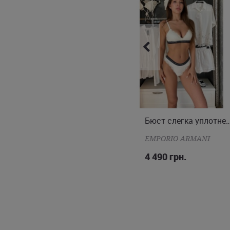
Бюст треугольник без косточек Pure Tentation
Бюст слегка уплотненн
S
S
M
L
MAISON CLOSE
EMPORIO ARMANI
3 890 грн.
4 490 грн.