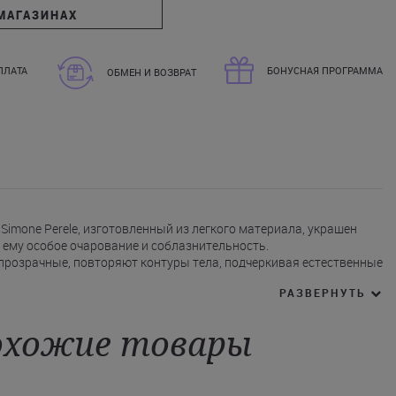
МАГАЗИНАХ
ПЛАТА
БОНУСНАЯ ПРОГРАММА
ОБМЕН И ВОЗВРАТ
Simone Perele, изготовленный из легкого материала, украшен
 ему особое очарование и соблазнительность.
прозрачные, повторяют контуры тела, подчеркивая естественные
РАЗВЕРНУТЬ
 бюстгальтера Simone Perele между чашками.
ипюровым декором добавляют утонченности.
ки сзади гарантирует комфортную посадку.
хожие товары
ер на косточке Симон Перель можно всего за один клик на сайте
 город Украины.