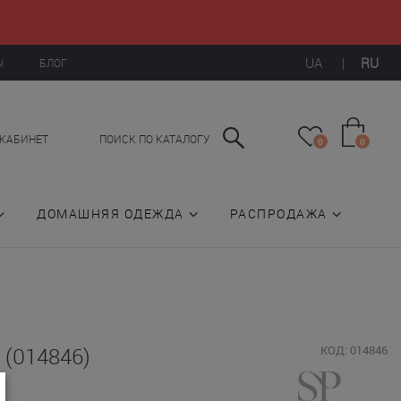
UA
|
RU
Ы
БЛОГ
КАБИНЕТ
ПОИСК ПО КАТАЛОГУ
0
0
ДОМАШНЯЯ ОДЕЖДА
РАСПРОДАЖА
 (014846)
КОД: 014846