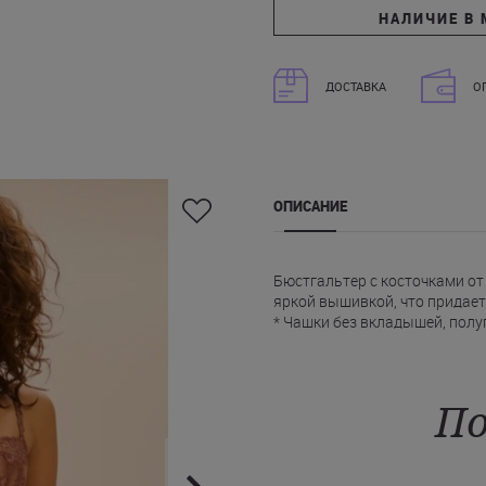
НАЛИЧИЕ В 
ДОСТАВКА
О
ОПИСАНИЕ
Бюстгальтер с косточками от 
яркой вышивкой, что придает
* Чашки без вкладышей, полу
изгибы.
* Элегантный вырез в центре
* Регулируемые бретели с г
* Надежная застежка на крюч
По
Купить коричневый бюстгальт
Juliette, с доставкой в любой