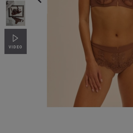
Бюст треугольник без косточек Pure Tentation
S
S
M
L
MAISON CLOSE
EMPORIO ARMANI
3 890 грн.
4 490 грн.