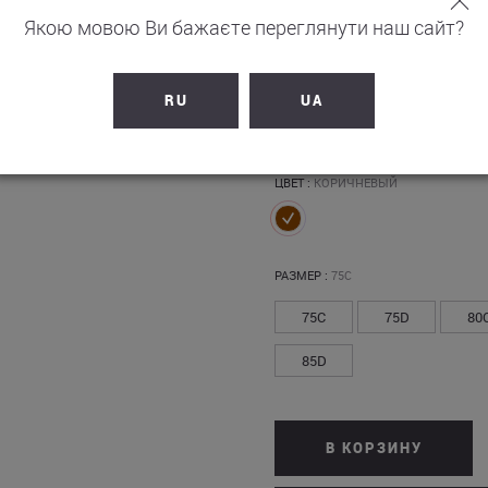
Якою мовою Ви бажаєте переглянути наш сайт?
5 960
грн
RU
UA
+
596
бонусов на счет
ЦВЕТ :
КОРИЧНЕВЫЙ
РАЗМЕР :
75C
75C
75D
80
85D
В КОРЗИНУ