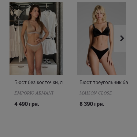
ая чашка
Бюст без косточки, легко уплотненная чашка
Бюст треугольник бархат Rococo
M
L
70B
75B
75C
80B
EMPORIO ARMANI
MAISON CLOSE
4 490 грн.
8 390 грн.