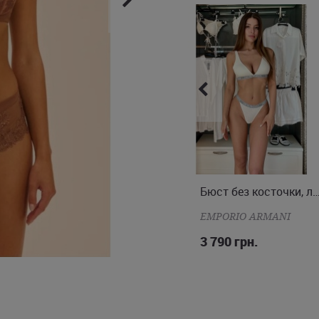
Бюст слегка уплотненная чашка
Бюст слегка уплотненная чашка
Бюст без косточки, легко уплотненн
S
M
L
S
M
L
EMPORIO ARMANI
EMPORIO ARMANI
4 190 грн.
3 790 грн.