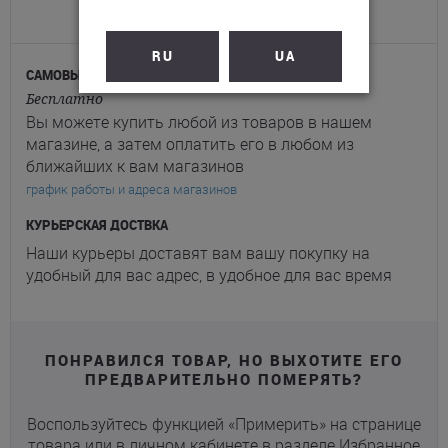
ПО ХАРЬКОВУ
RU
UA
САМОВЫВОЗ ИЗ МАГАЗИНА
Бесплатно
Вы можете купить любой из товаров в нашем
магазине, а затем оплатить его в любом из
ближайших к вам магазинов
график работы и адреса магазинов
КУРЬЕРСКАЯ ДОСТВКА
Наши курьеры доставят вам вашу покупку на
удобный для вас адрес, в удобное для вас время
ПОНРАВИЛСЯ ТОВАР, НО ВЫХОТИТЕ ЕГО
ПРЕДВАРИТЕЛЬНО ПОМЕРЯТЬ?
Воспользуйтесь функцией «Примерить» на странице
товара или в личном кабинете в разделе Избранное