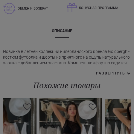
БОНУСНАЯ ПРОГРАММА
ОБМЕН И ВОЗВРАТ
ОПИСАНИЕ
Новинка в летней коллекции нидерландского бренда Goldbergh -
костюм футболка и шорты из приятного на ощупь натурального
хлопка с добавлением эластана. Комплект комфортно садится
по фигуре и обеспечивает удобство в течение всего дня.
РАЗВЕРНУТЬ
* Футболка Голдберг с полосатым рисунком выполнена в
фактурной вязке рубчик, создающей выразительную текстуру.
Похожие товары
* Модель с округлым вырезом горловины, воротником-поло с
люрексовой отделкой и декоративными позолоченными
кнопками.
* На задней части расположен фирменный логотип.
* Черные шорты средней длины с контрастной белой полосой по
боковым швам.
* По бокам штанин расположены застежки на кнопках матового
золотистого цвета.
* Модель дополнена прорезными передними карманами и