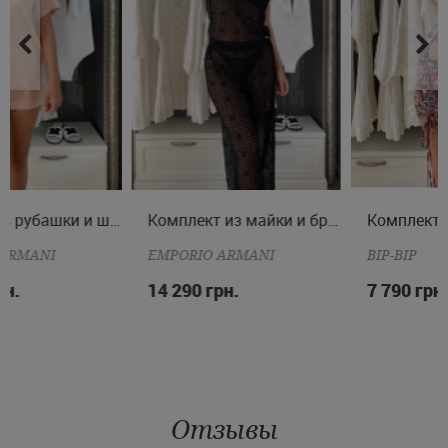
эластичным поясом со шнурком с металлическим декором на
концах.
* На левой штанине размещен логотип Goldbergh.
Купить черно-белый комплект футболка и шорты Голдберг на
сайте Juliette можно всего за несколько минут. Доставка
мультибрендовых летних новинок осуществляется по Киеву и в
другие города Украины.
S
M
L
Комплект из майки и брюк
Комплект из топа и юбки
S
M
EMPORIO ARMANI
BIP-BIP
14 290 грн.
7 790 грн.
Отзывы