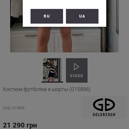
RU
UA
Костюм футболка и шорты (015896)
КОД: 015896
21 290
грн