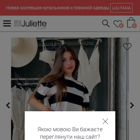
Новая коллекция купальников и пляжной одежды
LULI FAMA
0
0
Якою мовою Ви бажаєте
переглянути наш сайт?