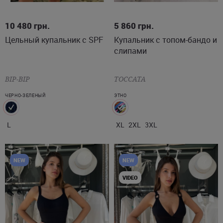
L
XL
2XL
3XL
10 480
грн.
5 860
грн.
Цельный купальник с SPF
Купальник с топом-бандо и
слипами
BIP-BIP
TOCCATA
ЧЕРНО-ЗЕЛЕНЫЙ
ЭТНО
L
XL
2XL
3XL
NEW
NEW
VIDEO