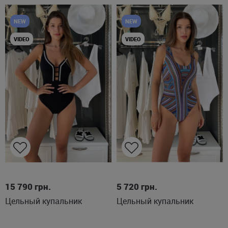
NEW
NEW
VIDEO
VIDEO
M
L
XL
M
L
XL
2XL
15 790
грн.
5 720
грн.
Цельный купальник
Цельный купальник