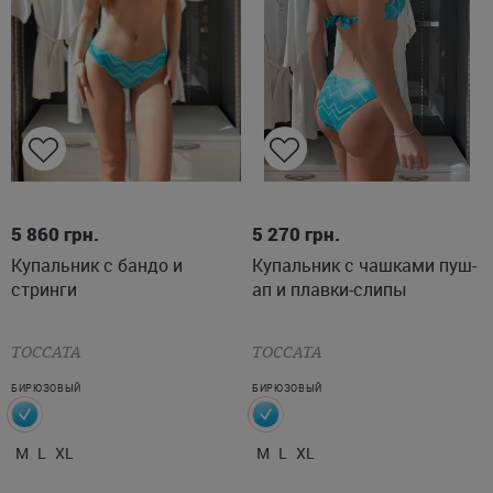
M
L
XL
M
L
XL
5 860
грн.
5 270
грн.
Купальник с бандо и
Купальник с чашками пуш-
стринги
ап и плавки-слипы
TOCCATA
TOCCATA
БИРЮЗОВЫЙ
БИРЮЗОВЫЙ
M
L
XL
M
L
XL