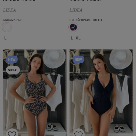
LIDEA
LIDEA
АКВАМАРЫН
СИНИЙ/ЯРКИЕ ЦВЕТЫ
L
L
XL
NEW
NEW
VIDEO