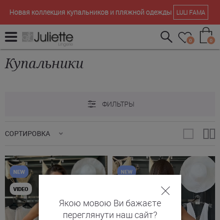
Новая коллекция купальников и пляжной одежды
LULI FAMA
0
0
Купальники
ФИЛЬТРЫ
СОРТИРОВКА
NEW
NEW
VIDEO
Якою мовою Ви бажаєте
переглянути наш сайт?