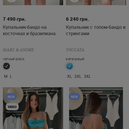
M
L
XL
2XL
3XL
7 490
грн.
6 240
грн.
Купальник-бандо на
Купальник с топом-бандо и
косточках и бразилиана
стрингами
MARC & ANDRE
TOCCATA
ЧЕРНЫЙ БЛЕСК
БИРЮЗОВЫЙ
M
L
XL
2XL
3XL
NEW
NEW
VIDEO