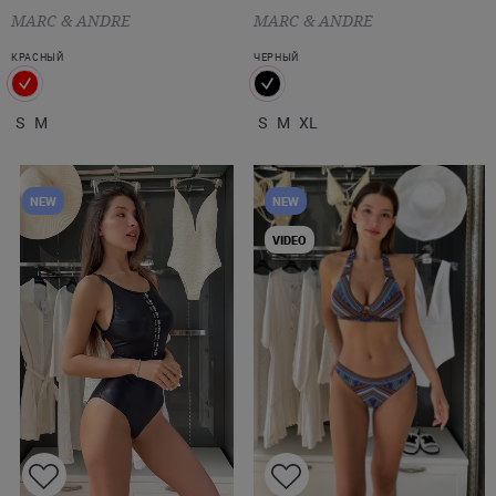
MARC & ANDRE
MARC & ANDRE
КРАСНЫЙ
ЧЕРНЫЙ
S
M
S
M
XL
NEW
NEW
VIDEO