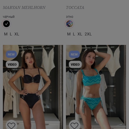
MARYAN MEHLHORN
TOCCATA
ЧЕРНЫЙ
ЭТНО
M
L
XL
M
L
XL
2XL
NEW
NEW
VIDEO
VIDEO