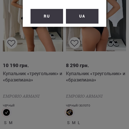
RU
UA
S
M
S
M
L
10 190
грн.
8 290
грн.
Купальник «треугольник» и
Купальник «треугольник» и
«бразилиана»
«бразилиана»
EMPORIO ARMANI
EMPORIO ARMANI
ЧЕРНЫЙ
ЧЕРНЫЙ/ЗОЛОТО
S
M
S
M
L