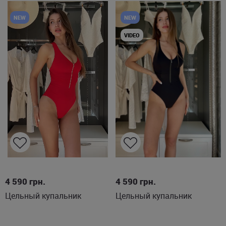
NEW
NEW
VIDEO
S
M
S
M
XL
4 590
грн.
4 590
грн.
Цельный купальник
Цельный купальник