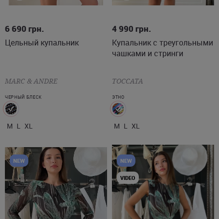
M
L
XL
M
L
XL
6 690
грн.
4 990
грн.
Цельный купальник
Купальник с треугольными
чашками и стринги
MARC & ANDRE
TOCCATA
ЧЕРНЫЙ БЛЕСК
ЭТНО
M
L
XL
M
L
XL
NEW
NEW
VIDEO