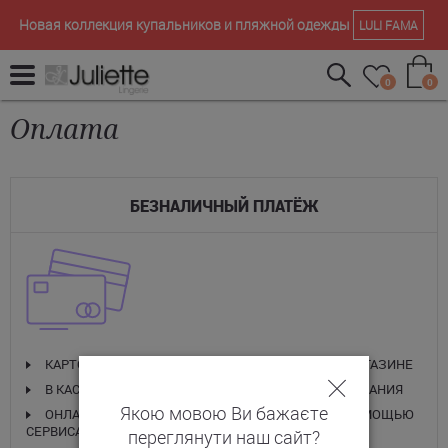
Новая коллекция купальников и пляжной одежды
LULI FAMA
0
0
Оплата
БЕЗНАЛИЧНЫЙ ПЛАТЁЖ
КАРТОЙ VISA/MASTER CARD ПРИ ПОЛУЧЕНИИ В МАГАЗИНЕ
В КАССЕ БАНКА ЛИБО ТЕРМИНАЛЕ САМООБСЛУЖИВАНИЯ
Якою мовою Ви бажаєте
ОНЛАЙН ОПЛАТА КАРТОЙ VISA/MASTER CARD С ПОМОЩЬЮ
СЕРВИСА LIQPAY
переглянути наш сайт?