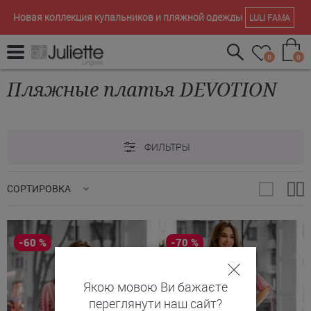
Новая коллекция купальников и пляжной одежды
LULI FAMA
0
0
Пляжные платья DEVOTION
ФИЛЬТРЫ
СОРТИРОВКА
-60 %
-70 %
Якою мовою Ви бажаєте
переглянути наш сайт?