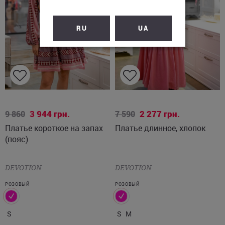
RU
UA
S
S
M
3 944
грн.
2 277
грн.
9 860
7 590
Платье короткое на запах
Платье длинное, хлопок
(пояс)
DEVOTION
DEVOTION
РОЗОВЫЙ
РОЗОВЫЙ
S
S
M