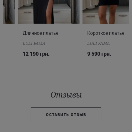
Длинное платье
XS
M
L
Короткое платье
XS
S
M
L
LULI FAMA
LULI FAMA
12 190 грн.
9 590 грн.
Отзывы
ОСТАВИТЬ ОТЗЫВ