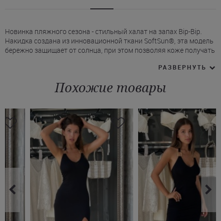
Новинка пляжного сезона - стильный халат на запах Bip-Bip.
Накидка создана из инновационной ткани SoftSun®, эта модель
бережно защищает от солнца, при этом позволяя коже получать
естественный загар.
РАЗВЕРНУТЬ
* Свободный длинный рукав, пояс на талии.
* Длина пляжной накидки Bip-Bip до щиколоток.
Похожие товары
* Дизайн с трендовым черно-белым принтом “змеиная кожа”
добавляет легкой сексуальности образу.
Подберите свой идеальный размер и оформите заказ в
интернет-магазине Juliette. У нас вы можете купить халат SPF
Bip-Bip в комплекте с купальником этого же бренда. Есть
доставка по Киеву и в любой другой город Украины.