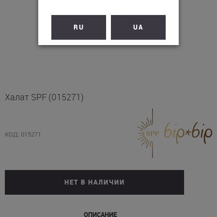
RU
UA
Халат SPF (015271)
КОД: 015271
НЕТ В НАЛИЧИИ
ОПИСАНИЕ