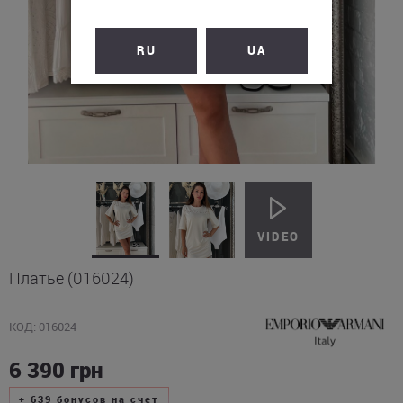
RU
UA
Платье (016024)
КОД: 016024
6 390
грн
+
639
бонусов на счет