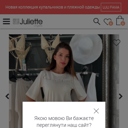
Новая коллекция купальников и пляжной одежды
LULI FAMA
0
0
Якою мовою Ви бажаєте
переглянути наш сайт?