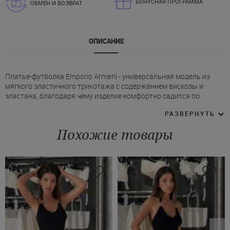
БОНУСНАЯ ПРОГРАММА
ОБМЕН И ВОЗВРАТ
ОПИСАНИЕ
Платье-футболка Emporio Armani - универсальная модель из
мягкого эластичного трикотажа с содержанием вискозы и
эластана, благодаря чему изделие комфортно садится по
фигуре, сохраняет форму и обеспечивает свободу движений.
РАЗВЕРНУТЬ
* Мини-платье Эмпорио Армани с классической круглой
горловиной, слегка спущенной линией плеч и рукавами длиной
Похожие товары
до локтя.
* Акцентной деталью выступает вышивка фирменного логотипа
Emporio Armani на передней части изделия, подчеркивающая
принадлежность к знаковому итальянскому бренду.
Купить белое платье Armani можно на Juliette с доставкой в
Луцк, Тернополь и другие города Украины.