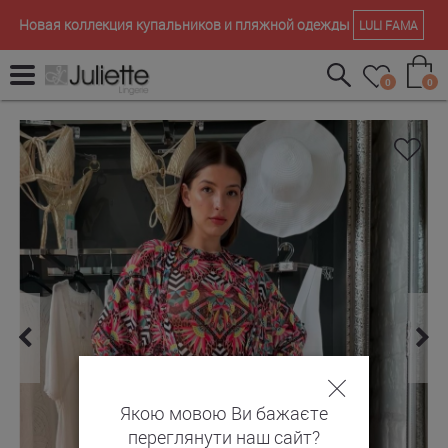
Новая коллекция купальников и пляжной одежды
LULI FAMA
0
0
Якою мовою Ви бажаєте
переглянути наш сайт?