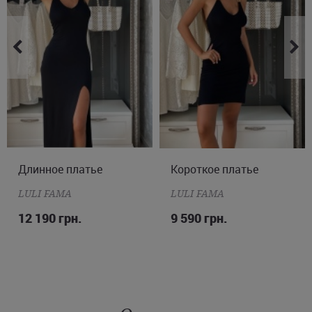
другие города Украины.
Длинное платье
M
L
Короткое платье
XS
S
M
L
LULI FAMA
LULI FAMA
12 190 грн.
9 590 грн.