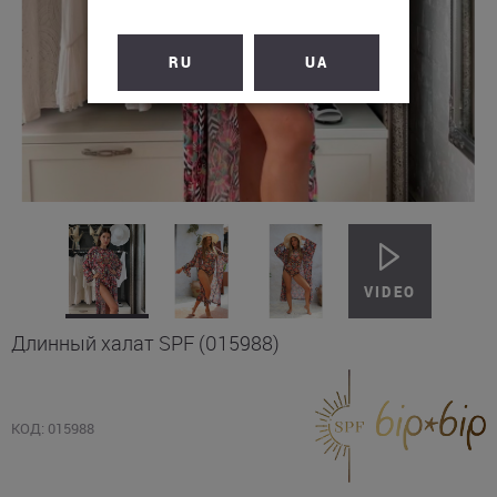
RU
UA
Длинный халат SPF (015988)
КОД: 015988