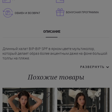
БОНУСНАЯ ПРОГРАММА
ОБМЕН И ВОЗВРАТ
ОПИСАНИЕ
Длинный халат BIP-BIP SPF в ярком цвете мультиколор,
который делает образ более акцентным даже на фоне большой
толпы на пляже.
* Халат Bip Bip создан из ткани SoftSun™ с UV-фильтром,
РАЗВЕРНУТЬ
который помогает снизить воздействие ультрафиолетовых
лучей на кожу.
Похожие товары
* Легкий, но плотный по структуре материал не просвечивает и
сохраняет форму, оставаясь при этом воздушным и удобным
для повседневного использования в жаркую погоду.
* Модель на запах.
* Длинные расклешенные к низу рукава.
* Пояс позволяет регулировать посадку.
Оформить покупку пляжной туники BIP-BIP можно онлайн - с
быстрой и удобной доставкой в Ужгород, Мукачево, Николаев и