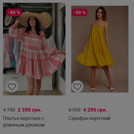
-50 %
-50 %
M
S/M
XS
S
2 395
грн.
4 295
грн.
4 790
8 590
Платье короткое с
Сарафан короткий
длинным рукавом