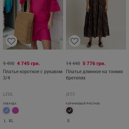
L
XL
S
4 745
грн.
5 776
грн.
9 490
14 440
Платье короткое с рукавом
Платье длинное на тонких
3/4
бретелях
LFDL
JETS
ЛАВАНДА
КОРИЧНЕВЫЙ/РИСУНОК
L
XL
S