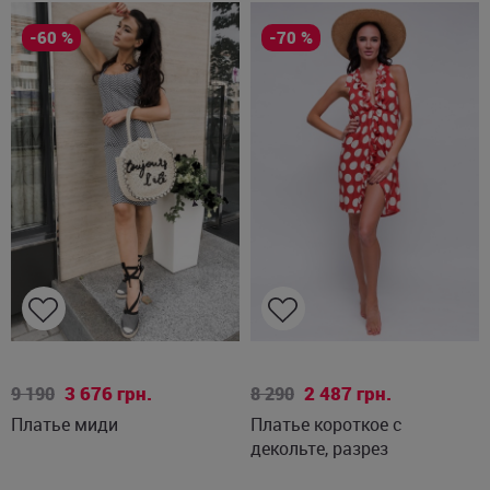
-60 %
-70 %
L
S
3 676
грн.
2 487
грн.
9 190
8 290
Платье миди
Платье короткое с
декольте, разрез