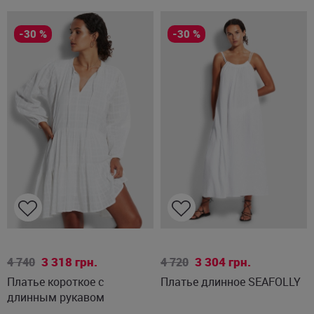
-30 %
-30 %
S
L
XS
S
3 318
грн.
3 304
грн.
4 740
4 720
Платье короткое с
Платье длинное SEAFOLLY
длинным рукавом