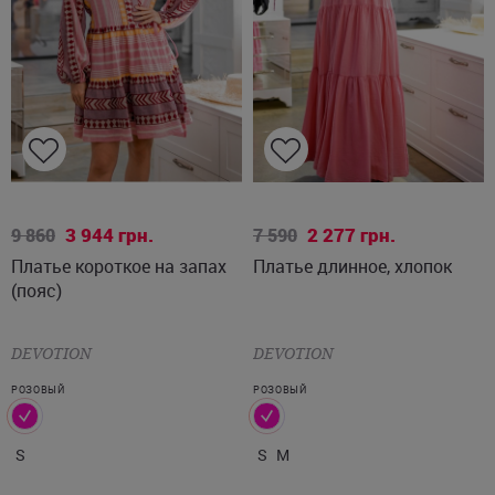
S
S
M
3 944
грн.
2 277
грн.
9 860
7 590
Платье короткое на запах
Платье длинное, хлопок
(пояс)
DEVOTION
DEVOTION
РОЗОВЫЙ
РОЗОВЫЙ
S
S
M