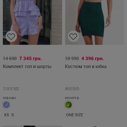
XS
S
ONE SIZE
7 345
грн.
4 396
грн.
14 690
10 990
Комплект топ и шорты
Костюм топ и юбка
TOUCHE
BOUND
ЛАВАНДА
ИЗУМРУД
XS
S
ONE SIZE