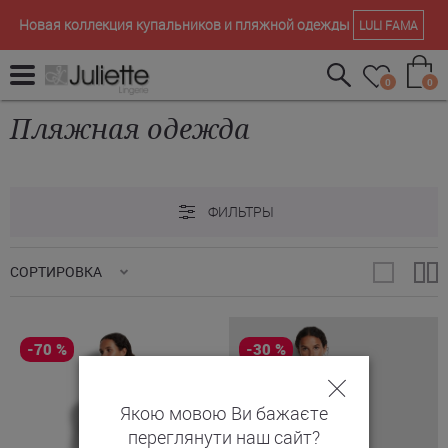
Новая коллекция купальников и пляжной одежды
LULI FAMA
0
0
Пляжная одежда
ФИЛЬТРЫ
СОРТИРОВКА
-70 %
-30 %
Якою мовою Ви бажаєте
переглянути наш сайт?