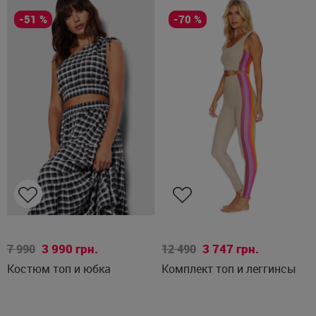
-51 %
-70 %
M
XS
S
M
3 990
грн.
3 747
грн.
7 990
12 490
Костюм топ и юбка
Комплект топ и леггинсы