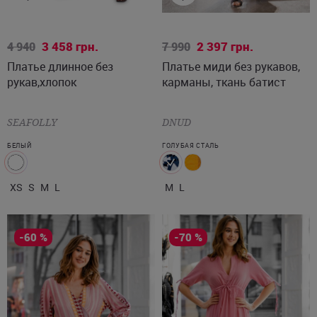
XS
S
M
L
M
L
3 458
грн.
2 397
грн.
4 940
7 990
Платье длинное без
Платье миди без рукавов,
рукав,хлопок
карманы, ткань батист
SEAFOLLY
DNUD
БЕЛЫЙ
ГОЛУБАЯ СТАЛЬ
XS
S
M
L
M
L
-60 %
-70 %