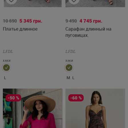
L
M
L
5 345
грн.
4 745
грн.
10 690
9 490
Платье длинное
Сарафан длинный на
пуговицах.
LFDL
LFDL
ХАКИ
ХАКИ
L
M
L
-50 %
-60 %