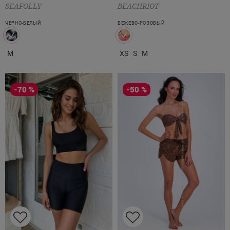
SEAFOLLY
BEACHRIOT
ЧЕРНО-БЕЛЫЙ
БЕЖЕВО-РОЗОВЫЙ
M
XS
S
M
-70 %
-50 %