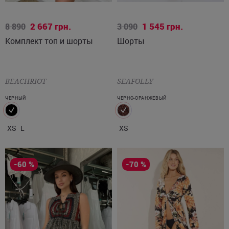
XS
L
XS
2 667
грн.
1 545
грн.
8 890
3 090
Комплект топ и шорты
Шорты
BEACHRIOT
SEAFOLLY
ЧЕРНЫЙ
ЧЕРНО-ОРАНЖЕВЫЙ
XS
L
XS
-60 %
-70 %