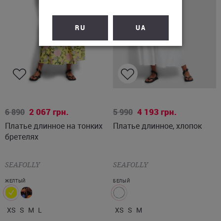
RU
UA
XS
S
M
L
XS
S
M
2 067
грн.
4 193
грн.
6 890
5 990
Платье длинное на тонких
Платье длинное, хлопок
бретелях
SEAFOLLY
SEAFOLLY
ЖЕЛТЫЙ
БЕЛЫЙ
XS
S
M
L
XS
S
M