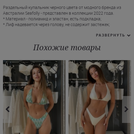
Раздельный купальник черного цвета от модного бренда из
Австралии Seafolly - представлен в коллекции 2022 года.
* Материал - полиамид и эластан, есть подкладка;
* Лиф надевается через голову, не содержит застежек;
* 1 бретель фиксирует топ на плече;
РАЗВЕРНУТЬ
* Есть съемные поролоновые чашечки;
* Плавки Сифоли с низкой посадкой на талии комфортно сидят
Похожие товары
на бедрах и закрывают ягодицы;
* Лиф и плавки декорированы пластиковыми вставками.
Купить черный купальник для пляжа или бассейна Seafolly Вы
можете с доставкой в Кривой Рог или Житомир, а также любой
другой город Украины.