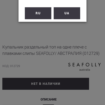
RU
UA
Купальник раздельный топ на одне плече с
плавками слипы SEAFOLLY/ АВСТРАЛИЯ (012729)
КОД: 012729
НЕТ В НАЛИЧИИ
ОПИСАНИЕ