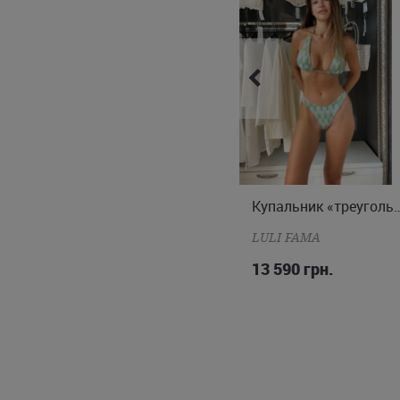
Украины.
Купальник «треугольник» и «бразилиана»
Купальник «треугольник» и
M
XS
S
M
L
LULI FAMA
LULI FAMA
13 490 грн.
13 590 грн.