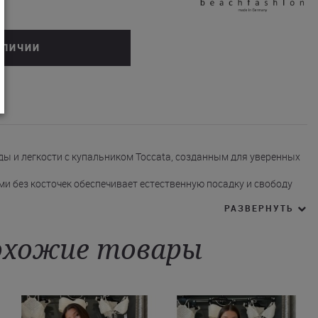
АЛИЧИИ
ы и легкости с купальником Toccata, созданным для уверенных
ми без косточек обеспечивает естественную посадку и свободу
РАЗВЕРНУТЬ
чувственности образу.
ся завязками на шее и спине.
дки дополняют ансамбль и акцентируют внимание на линии бедер
хожие товары
елает купальник акцентом пляжного гардероба.
й и быстросохнущей эластичной ткани, этот купальник станет
е. Купить раздельный купальник Toccata в оттенке
магазине можно с доставкой по Киеву и в другие города