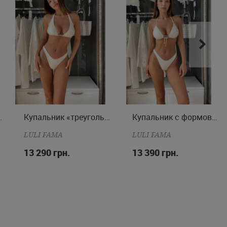
 «бразилиана»
Купальник «треугольник» и «бразилиана»
Купальник с формованными чашками и бразилианой
XS
S
M
S
M
LULI FAMA
LULI FAMA
13 290 грн.
13 390 грн.