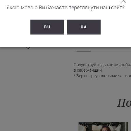
Якою мовою Ви бажаєте переглянути наш сайт?
НЕТ В Н
RU
UA
ОПИСАНИЕ
Почувствуйте дыхание свобод
в себе женщин!
* Верх с треугольными чашка
движений.
* Глубокий вырез добавляет 
* Купальник Токата фиксирует
* Плавки-слипы низкой поса
По
за счет завязок по бокам.
* Насыщенный бохо-принт сд
Изготовлен из влагоотводяще
идеальным спутником на пляж
мультиколор в нашем онлайн-