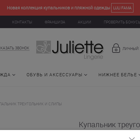
Новая коллекция купальников и пляжной одежды
LULI FAMA
КОНТАКТЫ
ФРАНШИЗА
АКЦИИ
ПРОВЕРИТЬ БОНУС
АКАЗАТЬ ЗВОНОК
ЛИЧНЫЙ 
ЕЖДА
ОБУВЬ И АКСЕССУАРЫ
НИЖНЕЕ БЕЛЬЕ
ПАЛЬНИК ТРЕУГОЛЬНИК И СЛИПЫ
Купальник треуго
слипы (015184)