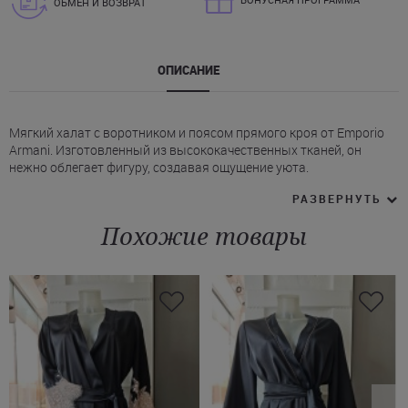
ОБМЕН И ВОЗВРАТ
ОПИСАНИЕ
Мягкий халат с воротником и поясом прямого кроя от Emporio
Armani. Изготовленный из высококачественных тканей, он
нежно облегает фигуру, создавая ощущение уюта.
* Лаконичный дизайн подчеркивает утонченный стиль, а
РАЗВЕРНУТЬ
удобный пояс позволяет регулировать модель в обхвате,
обеспечивая свободу движений.
Похожие товары
* Модель на запах.
* Длина халата Эмпорио Армани – до колен.
* Рукава длинные.
* Пояс декорирован на концах кисточками.
Такой халат станет незаменимым элементом домашнего
гардероба, он идеально подходит для утренних рутин или
вечернего расслабления. Не упустите возможность купить
ягодный махровый халат Emporio Armani! Менеджеры нашего
Интернет-магазина помогут Вам оформить доставку в любой
населенный пункт Украины.