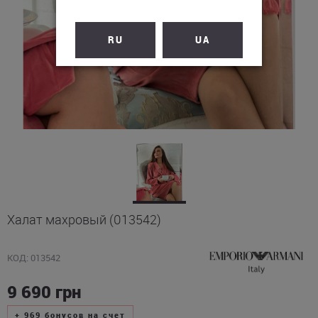
RU
UA
Халат махровый (013542)
КОД: 013542
9 690
грн
+
969
бонусов на счет