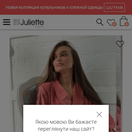
Новая коллекция купальников и пляжной одежды
LULI FAMA
0
0
Якою мовою Ви бажаєте
переглянути наш сайт?