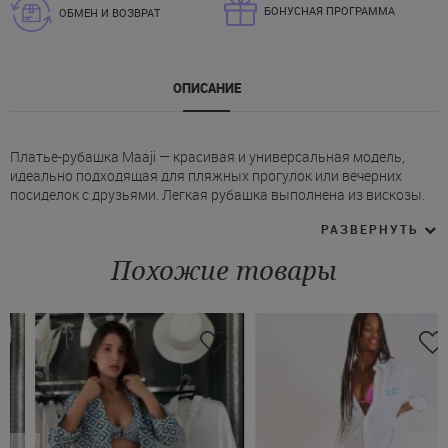
БОНУСНАЯ ПРОГРАММА
ОБМЕН И ВОЗВРАТ
ОПИСАНИЕ
Платье-рубашка Maaji — красивая и универсальная модель,
идеально подходящая для пляжных прогулок или вечерних
посиделок с друзьями. Легкая рубашка выполнена из вискозы.
Рубашка свободного кроя, застегивается на пуговицы. По длине
РАЗВЕРНУТЬ
модель выше колен. Особенности рубашки Маджи:
* Глубокий V-образный вырез.
Похожие товары
* Отложной воротник.
* Рукава короткие, с манжетами.
* Сзади рубашка удлиненная, с небольшими разрезами по
бокам.
На сайте модель представлена в бежевом цвете с авторским
рисунком. Купить данную модель от бренда пляжной одежды
Maaji можно с доставкой во Львов, Киев, Одессу, Харьков и
другие города Украины.