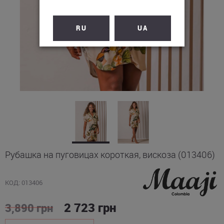
RU
UA
Рубашка на пуговицах короткая, вискоза (013406)
КОД: 013406
2 723
грн
3,890
грн