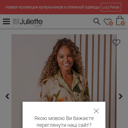
Новая коллекция купальников и пляжной одежды
LULI FAMA
0
0
Якою мовою Ви бажаєте
переглянути наш сайт?