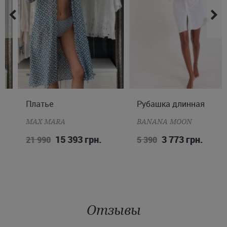
Платье
M
L
XL
Рубашка длинная
S
XL
MAX MARA
BANANA MOON
15 393 грн.
3 773 грн.
21 990
5 390
Отзывы