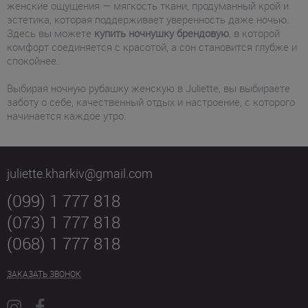
женские ощущения — мягкость ткани, продуманный крой и
эстетика, которая поддерживает уверенность даже ночью.
Здесь вы можете
купить ночнушку брендовую
, в которой
комфорт соединяется с красотой, а сон становится глубже и
спокойнее.
Выбирая ночную рубашку женскую в Juliette, вы выбираете
заботу о себе, качественный отдых и настроение, с которого
начинается каждое утро.
juliette.kharkiv@gmail.com
(099) 1 777 818
(073) 1 777 818
(068) 1 777 818
ЗАКАЗАТЬ ЗВОНОК