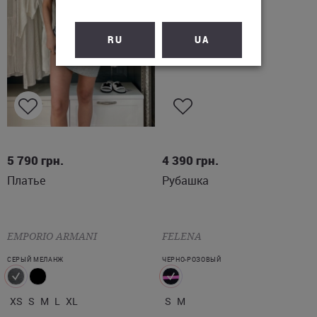
RU
UA
XS
S
M
L
XL
S
M
5 790
грн.
4 390
грн.
Платье
Рубашка
EMPORIO ARMANI
FELENA
СЕРЫЙ МЕЛАНЖ
ЧЕРНО-РОЗОВЫЙ
XS
S
M
L
XL
S
M