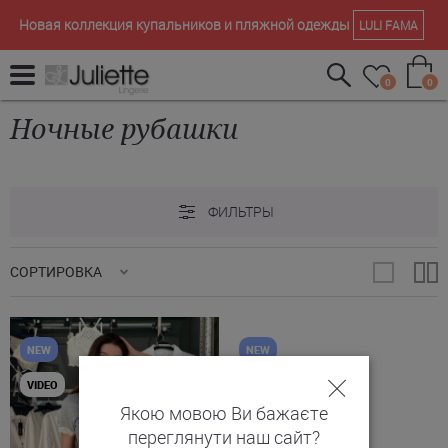
Новая коллекция купальников и пляжной одежды
LULI FAMA
0
0
Ночные рубашки
ФИЛЬТРЫ
СОРТИРОВКА
NEW
NEW
VIDEO
Якою мовою Ви бажаєте
переглянути наш сайт?