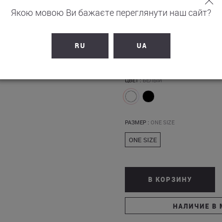
Якою мовою Ви бажаєте переглянути наш сайт?
2 390
грн
RU
UA
+
239
бонусов на счет
ЦВЕТ :
БЕЛЫЙ
РАЗМЕР :
ONE SIZE
ONE SIZE
В КОРЗИНУ
НАЛИЧИЕ В 