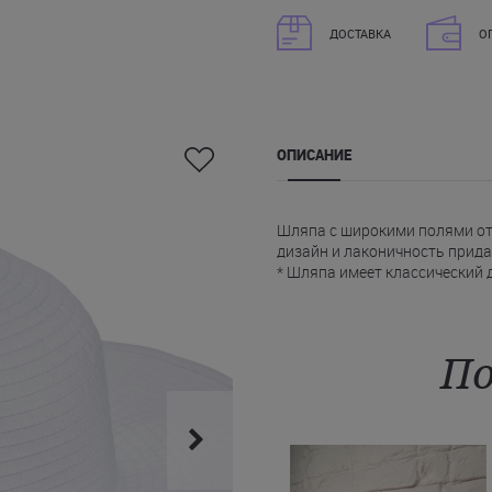
ДОСТАВКА
О
ОПИСАНИЕ
Шляпа с широкими полями от 
дизайн и лаконичность прид
* Шляпа имеет классический 
* Модель выполнена декора
* В наличии шляпа Сифоли в 
* Модель украшена шильдом 
Эта элегантная шляпа защитит
По
шляпу Seafolly Вы можете на 
Тернополь, Ивано-Франковск 