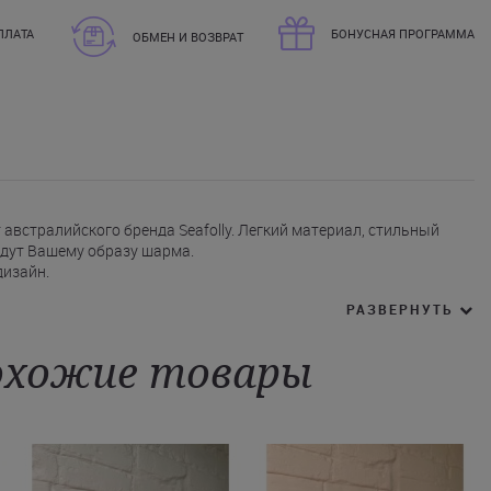
ПЛАТА
БОНУСНАЯ ПРОГРАММА
ОБМЕН И ВОЗВРАТ
австралийского бренда Seafolly. Легкий материал, стильный
адут Вашему образу шарма.
дизайн.
тивными швами.
РАЗВЕРНУТЬ
белом и темно-синем цветах.
с логотипом бренда.
 не только от солнца, но и дополнит Ваш летний образ. Купить
хожие товары
сайте Juliette. Мы можем оформить доставку во Львов, Ровно,
и другие города Украины.