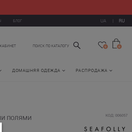
UA
|
RU
Ы
БЛОГ
КАБИНЕТ
ПОИСК ПО КАТАЛОГУ
0
0
ДОМАШНЯЯ ОДЕЖДА
РАСПРОДАЖА
ми полями
КОД: 006057