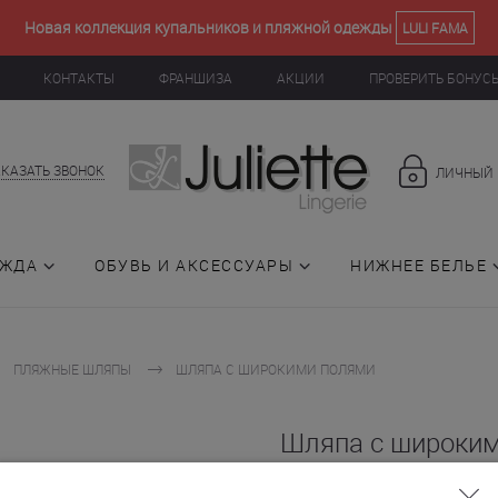
Новая коллекция купальников и пляжной одежды
LULI FAMA
КОНТАКТЫ
ФРАНШИЗА
АКЦИИ
ПРОВЕРИТЬ БОНУС
АКАЗАТЬ ЗВОНОК
ЛИЧНЫЙ 
ЕЖДА
ОБУВЬ И АКСЕССУАРЫ
НИЖНЕЕ БЕЛЬЕ
ПЛЯЖНЫЕ ШЛЯПЫ
ШЛЯПА С ШИРОКИМИ ПОЛЯМИ
Шляпа с широки
(006057)