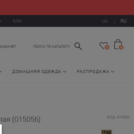
UA
|
RU
Ы
БЛОГ
КАБИНЕТ
ПОИСК ПО КАТАЛОГУ
0
0
ДОМАШНЯЯ ОДЕЖДА
РАСПРОДАЖА
ая (015056)
КОД: 015056