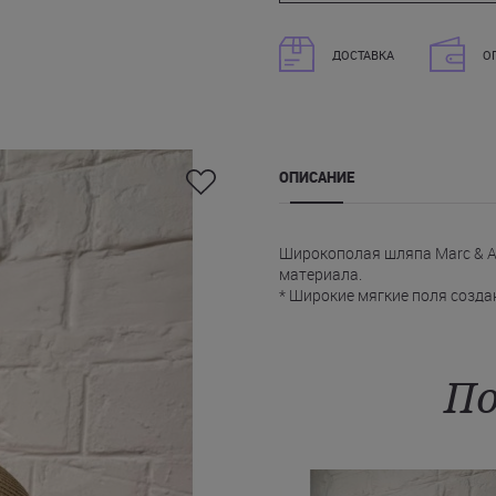
ДОСТАВКА
О
ОПИСАНИЕ
Широкополая шляпа Marc & A
материала.
* Широкие мягкие поля созда
солнечных лучей и обеспечит
* Дизайн шляпы Марк Андре 
опоясывающей тулью.
Такая шляпа легко вписываетс
По
надеть во время прогулок в п
Купить бежевую шляпу Marc &
по всей Украине.