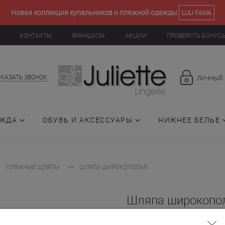
Новая коллекция купальников и пляжной одежды
LULI FAMA
КОНТАКТЫ
ФРАНШИЗА
АКЦИИ
ПРОВЕРИТЬ БОНУС
АКАЗАТЬ ЗВОНОК
ЛИЧНЫЙ 
ЕЖДА
ОБУВЬ И АКСЕССУАРЫ
НИЖНЕЕ БЕЛЬЕ
ПЛЯЖНЫЕ ШЛЯПЫ
ШЛЯПА ШИРОКОПОЛАЯ
Шляпа широкопол