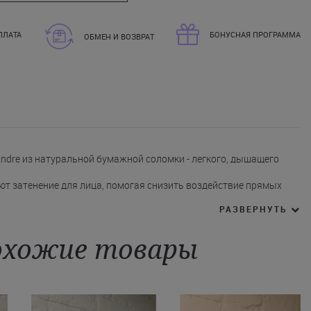
ПЛАТА
БОНУСНАЯ ПРОГРАММА
ОБМЕН И ВОЗВРАТ
ndre из натуральной бумажной соломки - легкого, дышащего
ют затенение для лица, помогая снизить воздействие прямых
ь дополнительную защиту в солнечные дни.
РАЗВЕРНУТЬ
дополнен декоративным элементом в виде плетеной косички,
я в разные сценарии отдыха: ее удобно взять с собой на пляж,
хожие товары
арке, использовать в походах, поездках на природу или кемпинге.
 Andre можно в интернет-магазине Juliette с быстрой доставкой