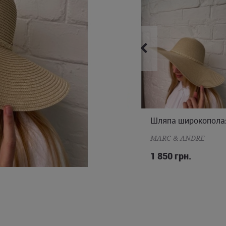
Шляпа из рафии
Шляпа широкополая
ONE SIZE
ONE SIZE
BANANA MOON
MARC & ANDRE
3 490 грн.
1 850 грн.