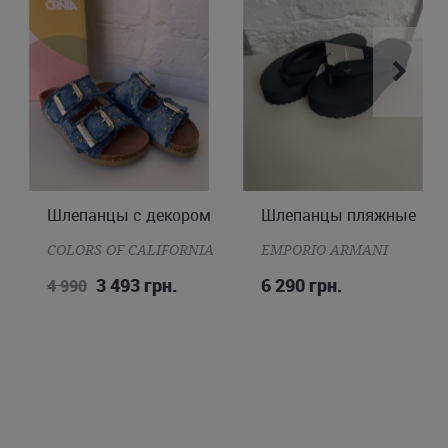
Шлепанцы с декором
Шлепанцы пляжные
37
38
39
40
41
38
41
A
COLORS OF CALIFORNIA
EMPORIO ARMANI
3 493 грн.
6 290 грн.
4 990