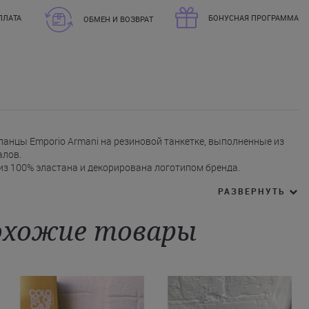
ПЛАТА
БОНУСНАЯ ПРОГРАММА
ОБМЕН И ВОЗВРАТ
анцы Emporio Armani на резиновой танкетке, выполненные из
алов.
 из 100% эластана и декорирована логотипом бренда.
% этиленвинилацетата, с рифленой поверхностью.
РАЗВЕРНУТЬ
ивает амортизацию при движении.
отлично подойдут для прогулок в жаркую погоду.
жные шлепанцы Emporio Armani в своем размере с доставкой в
хожие товары
ог, Белую Церковь и другие города Украины. Закажите сейчас и
вью с удобной посадкой и современным дизайном!