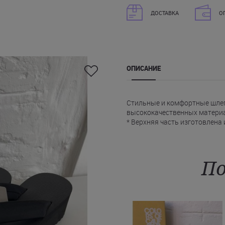
ДОСТАВКА
О
ОПИСАНИЕ
Стильные и комфортные шлеп
высококачественных матери
* Верхняя часть изготовлена
* Подошва выполнена из 100
* Высокая танкетка обеспеч
* Шлепанцы Эмпорио Армани 
Поспешите купить черные пля
По
Харьков, Кременчуг, Кривой Р
наслаждайтесь стильной обу