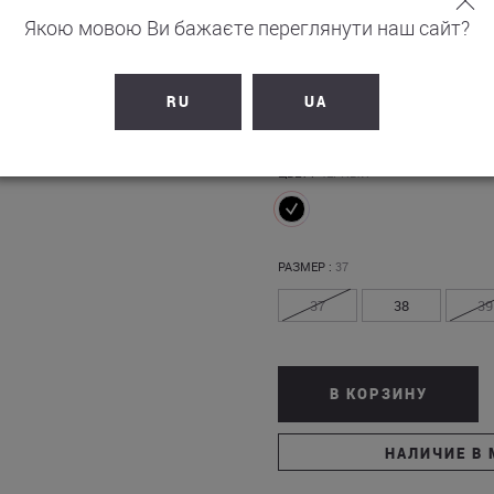
Якою мовою Ви бажаєте переглянути наш сайт?
6 290
грн
RU
UA
+
629
бонусов на счет
ЦВЕТ :
ЧЕРНЫЙ
РАЗМЕР :
37
37
38
39
В КОРЗИНУ
НАЛИЧИЕ В 