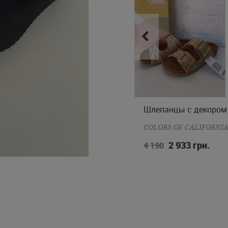
Шлепанцы с декором
Шлепанцы с декором
37
38
39
40
41
37
38
39
41
COLORS OF CALIFORNIA
COLORS OF CALIFORNI
2 933 грн.
2 933 грн.
4 190
4 190