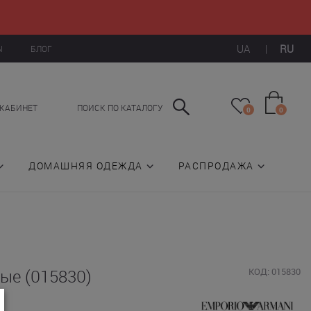
UA
|
RU
Ы
БЛОГ
КАБИНЕТ
ПОИСК ПО КАТАЛОГУ
0
0
ДОМАШНЯЯ ОДЕЖДА
РАСПРОДАЖА
ые (015830)
КОД: 015830