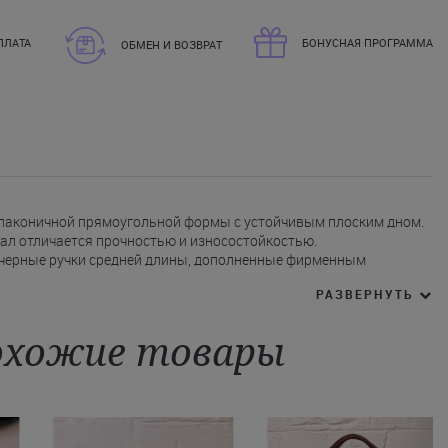
ПЛАТА
БОНУСНАЯ ПРОГРАММА
ОБМЕН И ВОЗВРАТ
 лаконичной прямоугольной формы с устойчивым плоским дном.
ал отличается прочностью и износостойкостью.
 черные ручки средней длины, дополненные фирменным
РАЗВЕРНУТЬ
представлено одним вместительным отделением, которое
ь все необходимые вещи.
ается на молнию.
хожие товары
оричнево-черную сумку Marc & Andre с быстрой доставкой в
Киев, Львов, а также любой другой город Украины.