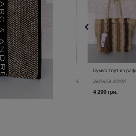
Сумка пляжная из рафии
Сумка-тоут из рафии
ONE SIZE
ONE SIZE
COLORS OF CALIFORNIA
BANANA MOON
1 992 грн.
4 290 грн.
2 490