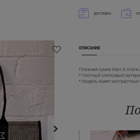
ДОСТАВКА
О
ОПИСАНИЕ
Пляжная сумка Marc & Andre
* Плотный хлопковый матери
* Модель имеет контрастные
логотипом MARC & ANDRE.
* Внутреннее пространство 
позволяет удобно разместит
* Сумка Марк Андре застегив
По
На сайте вы можете купить к
Каменец-Подольский, Умань, 