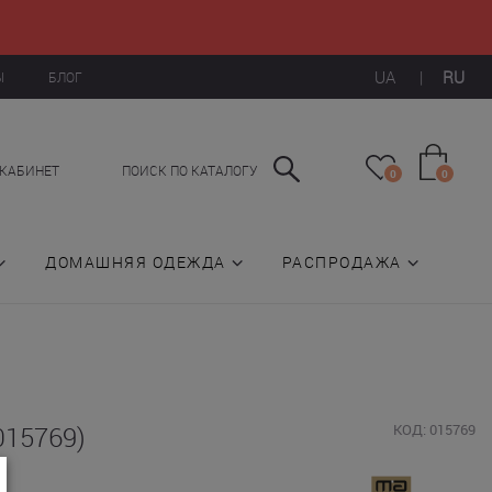
UA
|
RU
Ы
БЛОГ
КАБИНЕТ
ПОИСК ПО КАТАЛОГУ
0
0
ДОМАШНЯЯ ОДЕЖДА
РАСПРОДАЖА
015769)
КОД: 015769