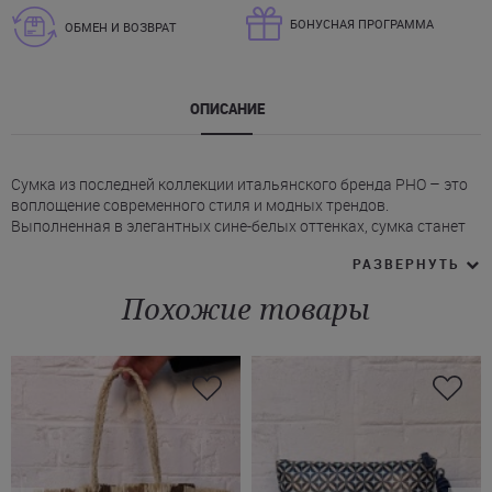
БОНУСНАЯ ПРОГРАММА
ОБМЕН И ВОЗВРАТ
ОПИСАНИЕ
Сумка из последней коллекции итальянского бренда PHO – это
воплощение современного стиля и модных трендов.
Выполненная в элегантных сине-белых оттенках, сумка станет
ярким акцентом Вашего образа. Изюминкой этого аксессуара
РАЗВЕРНУТЬ
является декор - бахрома, тесьма и фирменная эмблема бренда.
* Сумка РНО среднего размера, оборудована двумя изящными
Похожие товары
маленькими ручками и ремешком-цепочкой, что делает ее
универсальной и удобной для повседневного использования.
* Внутренняя часть сумки полностью выполнена на подкладке,
что повышает долговечность аксессуара.
Не упустите шанс дополнить свой гардероб эксклюзивным
аксессуаром, который станет незаменимым элементом Вашего
летнего образа. Купить джинсовую сумку бренда PHO Вы
можете в нашем Интернет-магазине всего в один клик. Можно
заказать доставку в Запорожье, Киев, Луцк и другие города