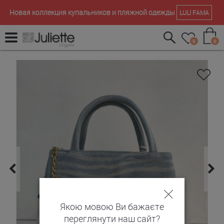
Новая коллекция купальников и пляжной одежды
LULI FAMA
0
0
Якою мовою Ви бажаєте
переглянути наш сайт?