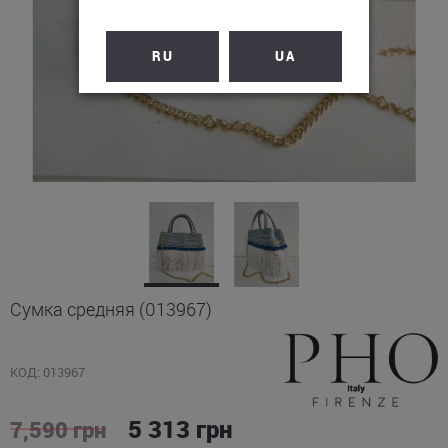
RU
UA
Сумка средняя (013967)
КОД: 013967
5 313
грн
7,590
грн