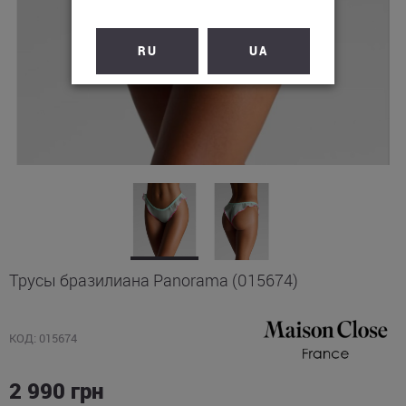
RU
UA
Трусы бразилиана Panorama (015674)
КОД: 015674
2 990
грн