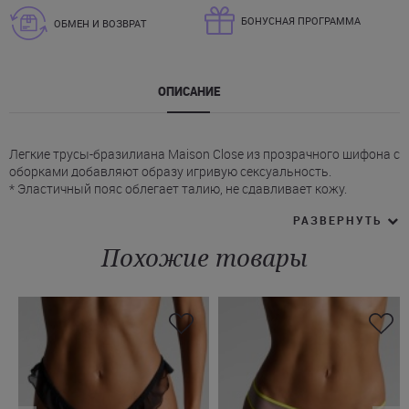
БОНУСНАЯ ПРОГРАММА
ОБМЕН И ВОЗВРАТ
ОПИСАНИЕ
Легкие трусы-бразилиана Maison Close из прозрачного шифона с
оборками добавляют образу игривую сексуальность.
* Эластичный пояс облегает талию, не сдавливает кожу.
* Пояс и вырезы по линии бедер декорированы рюшами.
РАЗВЕРНУТЬ
* Высокий фасон трусиков Мейсон Клоз делает акцент на
бедрах.
Похожие товары
* Вертикальный шов сзади делает форму более выразительной.
* Модель без хлопковой ластовицы.
На нашем сайте вы можете купить трусы бразилиана Panorama
французской марки Maison Close в ярком бирюзовом цвете.
Менеджеры помогут вам оформить доставку в Бровары или
Мукачево, а также другие города Украины.