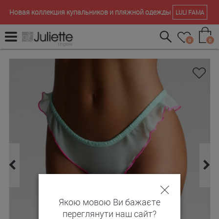
Новая коллекция купальников и пляжной одежды
LULI FAMA
0
0
Якою мовою Ви бажаєте
переглянути наш сайт?