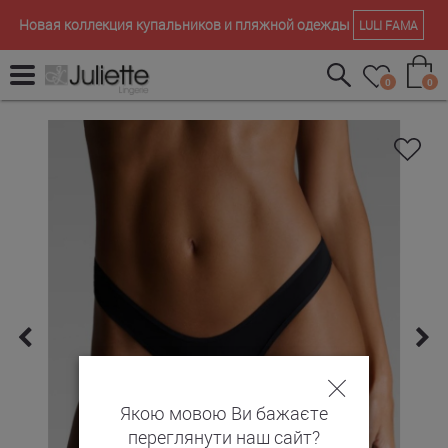
Новая коллекция купальников и пляжной одежды
LULI FAMA
0
0
Якою мовою Ви бажаєте
переглянути наш сайт?