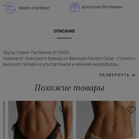
БОНУСНАЯ ПРОГРАММА
ОБМЕН И ВОЗВРАТ
ОПИСАНИЕ
Трусы стринг Parisienne (015695)
Новика от люксового бренда из Франции Maison Close - стринги с
высокой талией из ультратонкой и нежной микрофибры,
невидимые под одеждой.
РАЗВЕРНУТЬ
* Высокие вырезы по бокам делают силуэт более стройным, а
ноги - длиннее.
Похожие товары
* Тонкая эластичная отделка по всей поверхности модели.
* Фирменный знак Maison Close на задней панели элегантно
завершает образ.
Купить черные трусы-стринги Мейсон Клоз по выгодной цене на
Juliette можно с доставкой по Киеву и в любой другой город
Украины.