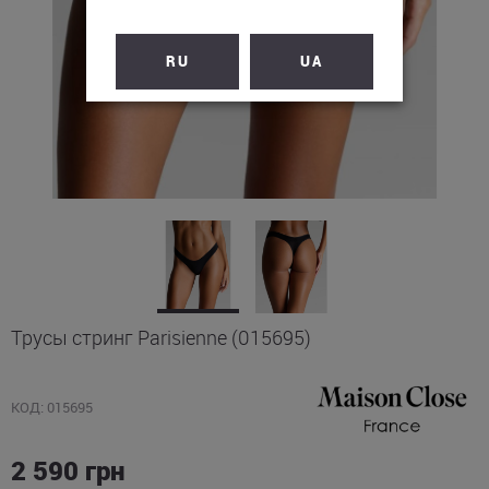
RU
UA
Трусы стринг Parisienne (015695)
КОД: 015695
2 590
грн