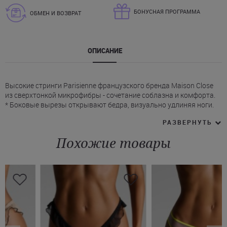
БОНУСНАЯ ПРОГРАММА
ОБМЕН И ВОЗВРАТ
ОПИСАНИЕ
Высокие стринги Parisienne французского бренда Maison Close
из сверхтонкой микрофибры - сочетание соблазна и комфорта.
* Боковые вырезы открывают бедра, визуально удлиняя ноги.
* Контрастная эластичная окантовка черного цвета добавляет
РАЗВЕРНУТЬ
изящной детализации.
* Сзади - узнаваемый логотип Maison Close.
Похожие товары
Поспешите купить серые стринги Мейсон Клоз на Juliette по
приятной цене. Поможем оформить быструю доставку в Днепр,
Харьков, Борисполь и другие города Украины.