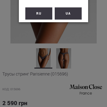
RU
UA
Трусы стринг Parisienne (015696)
КОД: 015696
2 590
грн