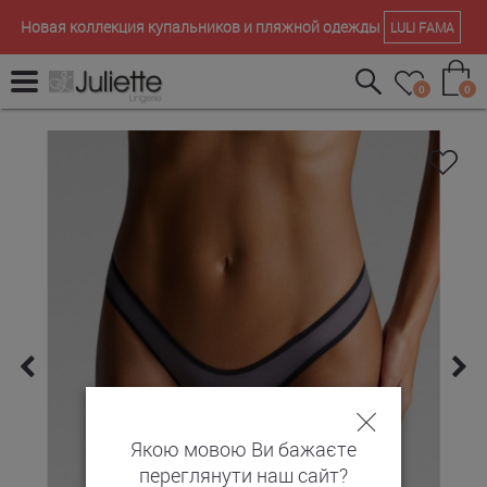
Новая коллекция купальников и пляжной одежды
LULI FAMA
0
0
Якою мовою Ви бажаєте
переглянути наш сайт?