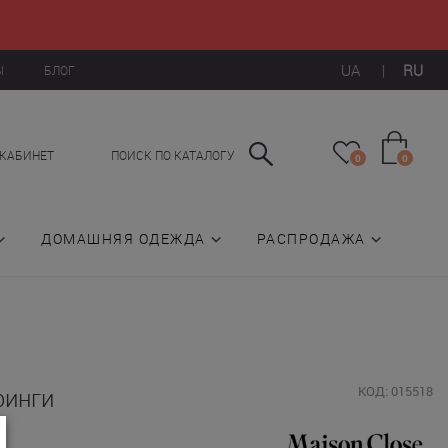
UA
|
RU
Ы
БЛОГ
КАБИНЕТ
ПОИСК ПО КАТАЛОГУ
0
0
ДОМАШНЯЯ ОДЕЖДА
РАСПРОДАЖА
ринги
КОД: 015518