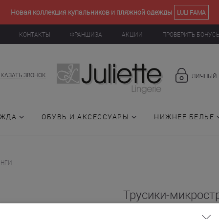
Новая коллекция купальников и пляжной одежды
LULI FAMA
КОНТАКТЫ
ФРАНШИЗА
АКЦИИ
ПРОВЕРИТЬ БОНУС
АКАЗАТЬ ЗВОНОК
ЛИЧНЫЙ 
ЕЖДА
ОБУВЬ И АКСЕССУАРЫ
НИЖНЕЕ БЕЛЬЕ
ИНГИ
Трусики-микрост
(015518)