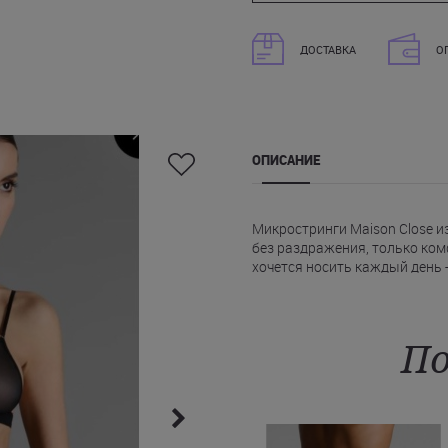
ДОСТАВКА
О
ОПИСАНИЕ
Микростринги Maison Close и
без раздражения, только ком
хочется носить каждый день -
* Тонкий эластичный пояс по
одеждой.
* Изящный задний ремешок мя
образу сексуальности, но без
По
Микростринги Мейсон Клоз в
ощущение собственной привле
чувствовать себя женственно
Maison Close на сайте нашего
Одессу и другие города Украи