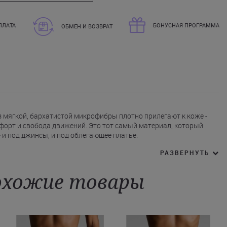
ПЛАТА
БОНУСНАЯ ПРОГРАММА
ОБМЕН И ВОЗВРАТ
з мягкой, бархатистой микрофибры плотно прилегают к коже -
форт и свобода движений. Это тот самый материал, который
 и под джинсы, и под облегающее платье.
вторяет линии фигуры и остается абсолютно незаметным под
РАЗВЕРНУТЬ
гко скользит по коже, подчеркивая форму ягодиц и добавляя
 вульгарности.
хожие товары
ыбирают женщины, которые ценят лаконичную роскошь и
кательности. Если вы давно искали белье, в котором легко
й и уверенной - это именно тот вариант. Купить бежевые стринги
 интернет-магазина можно с доставкой в Полтаву, Харьков,
ны.