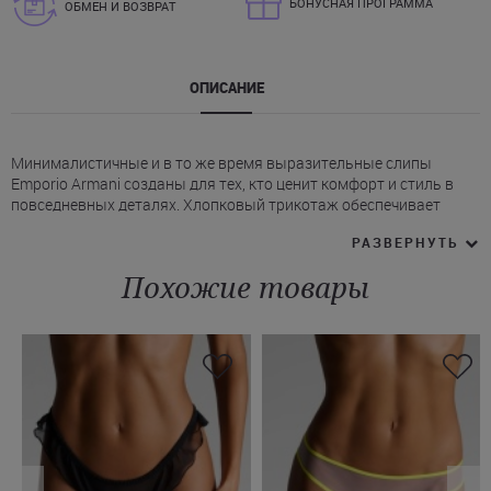
БОНУСНАЯ ПРОГРАММА
ОБМЕН И ВОЗВРАТ
ОПИСАНИЕ
Минималистичные и в то же время выразительные слипы
Emporio Armani созданы для тех, кто ценит комфорт и стиль в
повседневных деталях. Хлопковый трикотаж обеспечивает
мягкое прилегание и воздухопроницаемость, а анатомическая
РАЗВЕРНУТЬ
посадка с классическим вырезом по бедру подчеркивает силуэт.
* Средняя посадка по линии талии.
Похожие товары
* Классический крой, полностью закрывающий ягодицы.
* Контрастный эластичный пояс с логотипом Эмпорио Армани и
мягкая ластовица гарантируют уверенность в движении.
На нашем сайте вы можете купить трусы слипы хлопок bi-pack
Emporio Armani в цветах серый меланж, черный с белой
резинкой или белые в черную полоску. Оформляйте заказ на
Juliette с удобной доставкой по Украине!