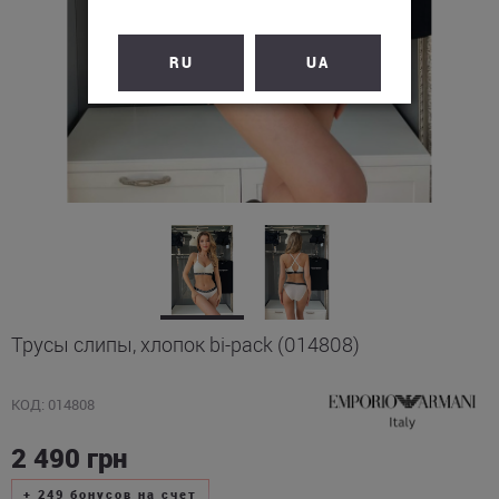
RU
UA
Трусы слипы, хлопок bi-pack (014808)
КОД: 014808
2 490
грн
+
249
бонусов на счет