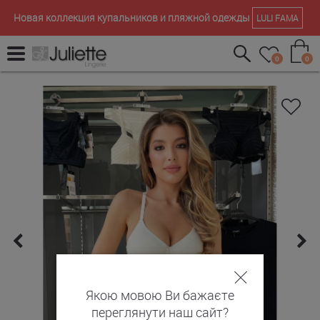
Новая коллекция купальников и пляжной одежды
LULI FAMA
0
0
Якою мовою Ви бажаєте
переглянути наш сайт?