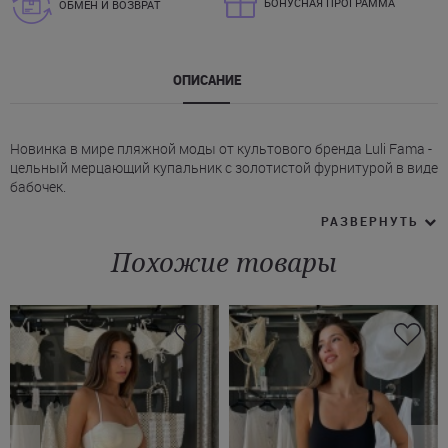
БОНУСНАЯ ПРОГРАММА
ОБМЕН И ВОЗВРАТ
ОПИСАНИЕ
Новинка в мире пляжной моды от культового бренда Luli Fama -
цельный мерцающий купальник с золотистой фурнитурой в виде
бабочек.
* Лиф без бретелей акцентирует внимание на линии плеч и зоне
РАЗВЕРНУТЬ
декольте.
* Декоративные вырезы спереди с золотистой фурнитурой-
Похожие товары
бабочками.
* Регулируемая завязка на спине.
* Высокий вырез плавок Лули Фама на бедрах.
Блестящая черная текстура купальника отражает солнечные
лучи, делая образ еще более завораживающим. Не упустите
шанс стать обладательницей черно-золотого купальника Luli
Fama! Менеджеры нашего интернет-магазина помогут
оформить быструю доставку в Луцк, Черкассы, Днепр и другие
города Украины.