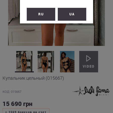
RU
UA
Купальник цельный (015667)
КОД: 015667
15 690
грн
+
1569
бонусов на счет