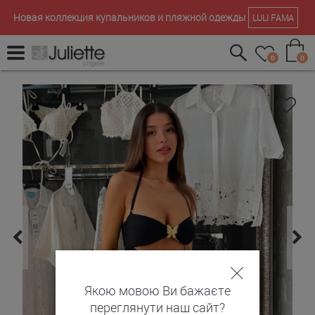
Новая коллекция купальников и пляжной одежды
LULI FAMA
0
0
Якою мовою Ви бажаєте
переглянути наш сайт?