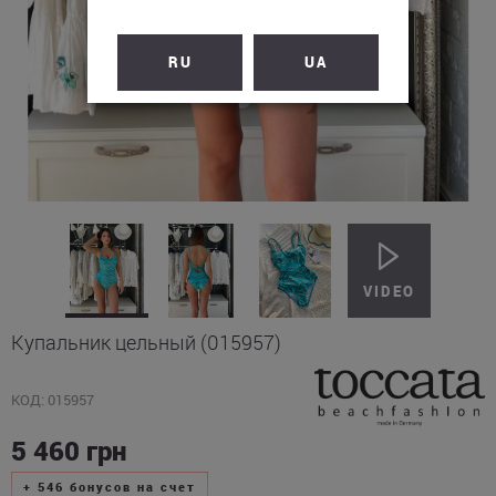
RU
UA
Купальник цельный (015957)
КОД: 015957
5 460
грн
+
546
бонусов на счет