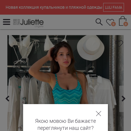
Новая коллекция купальников и пляжной одежды
LULI FAMA
0
0
Якою мовою Ви бажаєте
переглянути наш сайт?