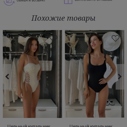
ОБМЕН И ВОЗВРАТ
Похожие товары
Цельный купальник
S
M
Цельный купальник
M
L
XL
2XL