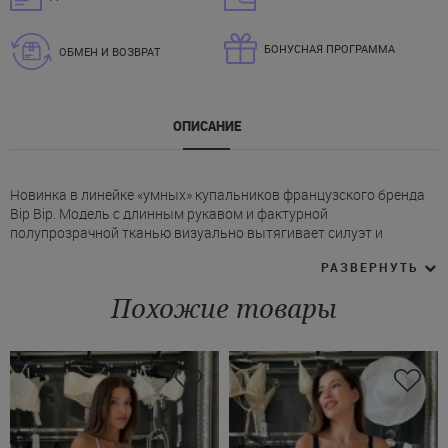
БОНУСНАЯ ПРОГРАММА
ОБМЕН И ВОЗВРАТ
ОПИСАНИЕ
Новинка в линейке «умных» купальников французского бренда
Bip Bip. Модель с длинным рукавом и фактурной
полупрозрачной тканью визуально вытягивает силуэт и
подчеркивает женственные линии. Благодаря комфортному
РАЗВЕРНУТЬ
эластичному материалу купальник идеально садится по фигуре.
* Тип изделия: слитный купальник Bip Bip с завязками на шее
Похожие товары
сзади.
* Материал: микроперфорированная ткань с SPF 35, устойчивая
к воздействию воды и солнца.
* Посадка: высокая по линии бедра, классический крой низа.
* Рукав: длинный, облегающий.
* Цвет: бежевый / золотой, принт.
В интернет-магазине Juliette легко купить цельный купальник
Bip-Bip с доставкой в Ужгород, Днепр, Черкассы и другие города