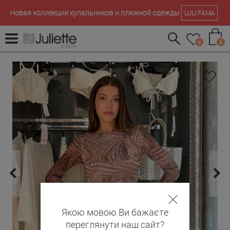
Новая коллекция купальников и пляжной одежды
LULI FAMA
0
0
Якою мовою Ви бажаєте
переглянути наш сайт?