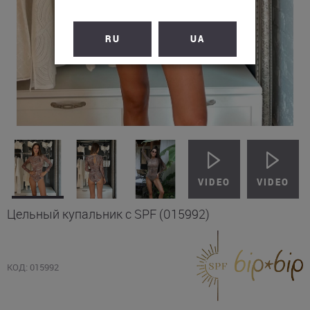
RU
UA
Цельный купальник с SPF (015992)
КОД: 015992