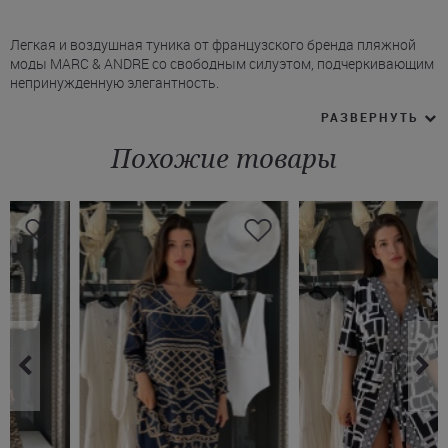
Легкая и воздушная туника от французского бренда пляжной
моды MARC & ANDRE со свободным силуэтом, подчеркивающим
непринужденную элегантность.
* Модель средней длины - до колен.
РАЗВЕРНУТЬ
* Глубокий V-образный вырез визуально вытягивает силуэт.
* Широкие рукава в стиле «крылышки бабочки» создают эффект
Похожие товары
легкости и свободы движений.
* Дополнена съемным поясом, который акцентирует внимание
на талии и позволяет варьировать посадку по фигуре.
* Изготовлена туника Марк Андре из прочного и неприхотливого
в уходе полиэстера.
Голубая туника MARC & ANDRE с оригинальным и продуманным
кроем подчеркивает достоинства любой фигуры. Оформить
покупку можно в онлайн-магазине пляжной моды Juliette, где
вас ждет большой выбор стильных решений. Доставку можем
оформить в Ивано-Франковск или Днепр, а также любой другой
город Украины.