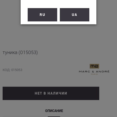
RU
UA
туника (015053)
КОД: 015053
НЕТ В НАЛИЧИИ
ОПИСАНИЕ