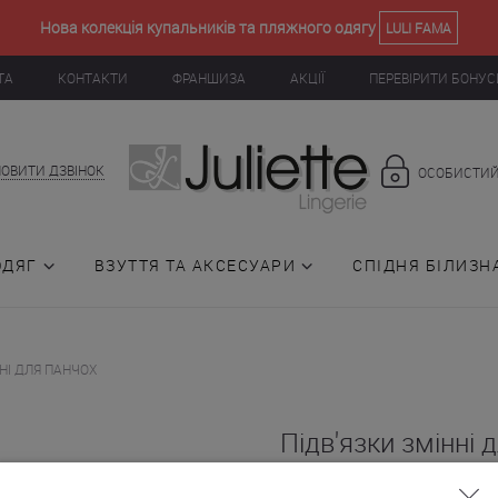
Нова колекція купальників та пляжного одягу
LULI FAMA
ТА
КОНТАКТИ
ФРАНШИЗА
АКЦІЇ
ПЕРЕВІРИТИ БОНУС
ОВИТИ ДЗВІНОК
ОСОБИСТИЙ
ОДЯГ
ВЗУТТЯ ТА АКСЕСУАРИ
СПІДНЯ БІЛИЗН
ННІ ДЛЯ ПАНЧОХ
Підв'язки змінні 
(015836)