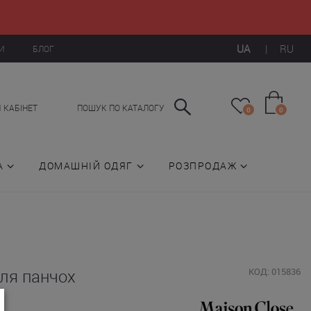
UA
|
RU
И
БЛОГ
 КАБІНЕТ
ПОШУК ПО КАТАЛОГУ
0
0
А
ДОМАШНІЙ ОДЯГ
РОЗПРОДАЖ
для панчох
КОД: 015836