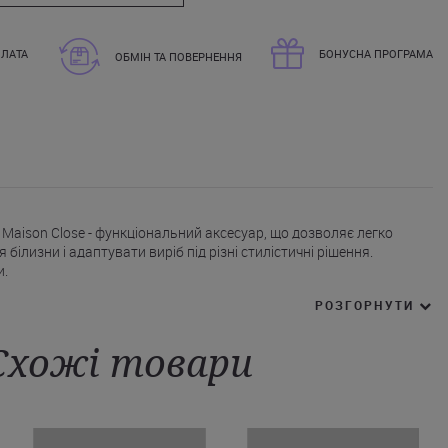
ЛАТА
БОНУСНА ПРОГРАМА
ОБМІН ТА ПОВЕРНЕННЯ
ід Maison Close - функціональний аксесуар, що дозволяє легко
ілизни і адаптувати виріб під різні стилістичні рішення.
и.
ду Maison Close.
РОЗГОРНУТИ
дивідуальної посадки.
безпечують комфорт без тиску.
криттям.
Схожі товари
упити комплект змінних підв'язок для панчіх Мейсон Клоз в
 зручною доставкою в Ужгород, Дніпро, Житомир й інші міста