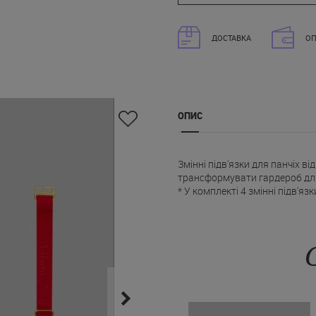
ДОСТАВКА
ОП
ОПИС
Змінні підв'язки для панчіх в
трансформувати гардероб для б
* У комплекті 4 змінні підв'язк
* Сумісність із виробами брен
* Регульована довжина для ін
* Еластичні матеріали, що за
* Фурнітура із золотистим по
* Фірмовий логотип.
На сайті Juliette ви можете к
яскраво-червоному кольорі зі
України.