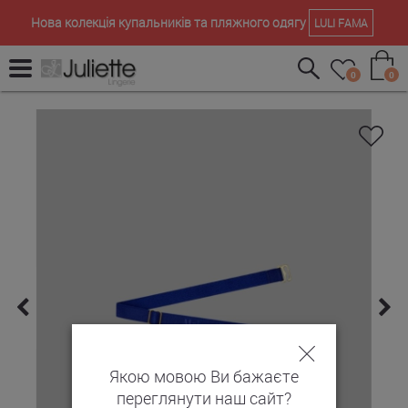
Нова колекція купальників та пляжного одягу
LULI FAMA
0
0
Якою мовою Ви бажаєте
переглянути наш сайт?