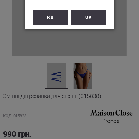
RU
UA
Змінні дві резинки для стрінг (015838)
КОД: 015838
990
грн.