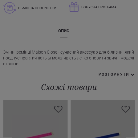
БОНУСНА ПРОГРАМА
ОБМІН ТА ПОВЕРНЕННЯ
ОПИС
Змінні ремінці Maison Close - сучасний аксесуар для білизни, який
поєднує практичність ы можливість легко оновити звичні моделі
стрінгів.
* У комплект входить пара фірмових резинок.
РОЗГОРНУТИ
* Індивідуальне регулювання довжини.
* Еластичний матеріал, що не створює дискомфорту.
Схожі товари
* Логотип Мейсон Клоз як знак якості.
Купити змінні резинки для стрінгів Maison Close у насиченому
синьому кольорі ви можете вже зараз, оформивши доставку у
Луцьк, Київ, Миколаїв й будь-яке інше місто України.