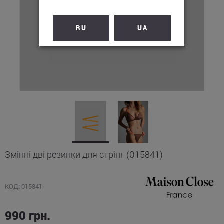
RU
UA
Змінні дві резинки для стрінг (015841)
КОД: 015841
990
грн.