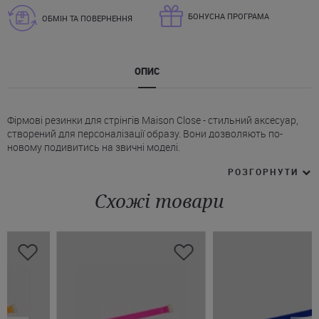
БОНУСНА ПРОГРАМА
ОБМІН ТА ПОВЕРНЕННЯ
ОПИС
Фірмові резинки для стрінгів Maison Close - стильний аксесуар,
створений для персоналізації образу. Вони дозволяють по-
новому подивитись на звичні моделі.
* Резинки для стрінгів від Мейсон Клоз поставляються
РОЗГОРНУТИ
комплектом.
* Сумісні з усіма стрінгами бренду.
Схожі товари
* Регульована довжина для індивідуальної посадки.
* Еластичний матеріал без відчуття тиску.
* Декоровані золотистими металевими елементами + фірмовим
логотипом.
Помаранчеві змінні ремінці для стрінгів Maison Close доступні на
замовлення вже зараз з можливістю доставки в будь-яке місто
України.