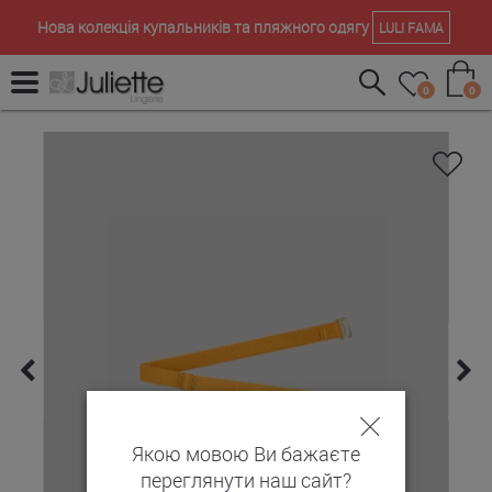
Нова колекція купальників та пляжного одягу
LULI FAMA
0
0
Якою мовою Ви бажаєте
переглянути наш сайт?