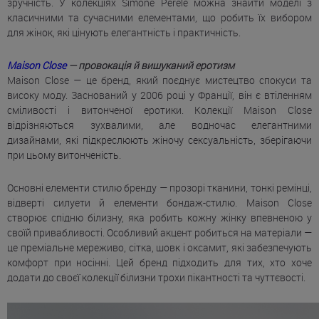
зручність. У колекціях Simone Perele можна знайти моделі з
класичними та сучасними елементами, що робить їх вибором
для жінок, які цінують елегантність і практичність.
Maison Close
— провокація й вишуканий еротизм
Maison Close — це бренд, який поєднує мистецтво спокуси та
високу моду. Заснований у 2006 році у Франції, він є втіленням
сміливості і витонченої еротики. Колекції Maison Close
відрізняються зухвалими, але водночас елегантними
дизайнами, які підкреслюють жіночу сексуальність, зберігаючи
при цьому витонченість.
Основні елементи стилю бренду — прозорі тканини, тонкі ремінці,
відверті силуети й елементи бондаж-стилю. Maison Close
створює спідню білизну, яка робить кожну жінку впевненою у
своїй привабливості. Особливий акцент робиться на матеріали —
це преміальне мереживо, сітка, шовк і оксамит, які забезпечують
комфорт при носінні. Цей бренд підходить для тих, хто хоче
додати до своєї колекції білизни трохи пікантності та чуттєвості.