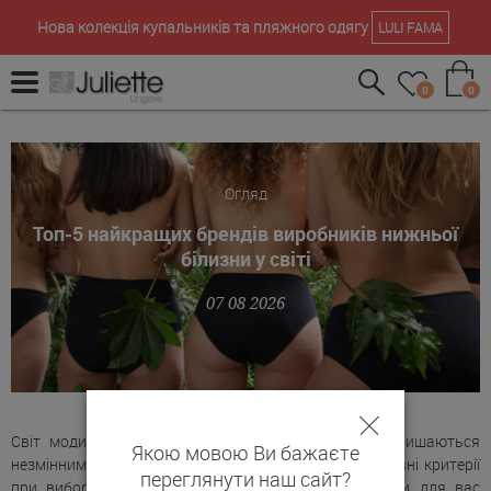
Нова колекція купальників та пляжного одягу
LULI FAMA
0
0
Огляд
Топ-5 найкращих брендів виробників нижньої
білизни у світі
07 08 2026
Світ моди постійно змінюється, але є речі, які залишаються
Якою мовою Ви бажаєте
незмінними. Якість, елегантність та комфорт — основні критерії
переглянути наш сайт?
при виборі спідньої білизни. На Juliette ми зібрали для вас