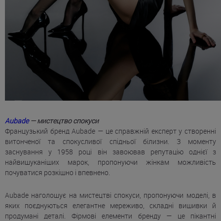
Aubade
— мистецтво спокуси
Французький бренд Aubade — це справжній експерт у створенні
витонченої та спокусливої ​​спідньої білизни. З моменту
заснування у 1958 році він завоював репутацію однієї з
найвишуканіших марок, пропонуючи жінкам можливість
почуватися розкішно і впевнено.
Aubade наголошує на мистецтві спокуси, пропонуючи моделі, в
яких поєднуються елегантне мереживо, складні вишивки й
продумані деталі. Фірмові елементи бренду — це пікантні