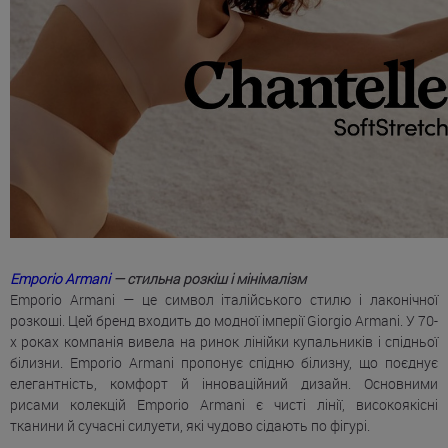
Emporio Armani
— стильна розкіш і мінімалізм
Emporio Armani — це символ італійського стилю і лаконічної
розкоші. Цей бренд входить до модної імперії Giorgio Armani. У 70-
х роках компанія вивела на ринок лінійки купальників і спідньої
білизни. Emporio Armani пропонує спідню білизну, що поєднує
елегантність, комфорт й інноваційний дизайн. Основними
рисами колекцій Emporio Armani є чисті лінії, високоякісні
тканини й сучасні силуети, які чудово сідають по фігурі.