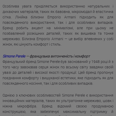
Особлива увага приділяється використанню натуральних і
дихаючих матеріалів, таких як бавовна, мікромодал й еластична
сітка. Лінійка білизни Emporio Armani підходить як для
повсякденного використання, так і для особливих випадків.
Бренд робить акцент на мінімалізмі, але при цьому не
позбавлений розкішних деталей, таких як вишивка та тонке
мереживо. Білизна Emporio Armani — це вибір впевнених у собі
жінок, які цінують комфорт і стиль.
Simone Perele
— французька витонченість і комфорт
Французький бренд Simone Perele був заснований у 1948 році й з
того часу завоював серця жінок по всьому світу завдяки своїй
увазі до деталей і високої якості продукції. Цей бренд пропонує
поєднання комфорту і вишуканої естетики, яке підходить як для
повсякденного носіння, так і для особливих випадків.
Однією з ключових особливостей Simone Perele є використання
інноваційних матеріалів, таких як ультратонке мереживо, шовк і
ніжна мікрофібра. Бренд відомий своєю продуманою
конструкцією, яка забезпечує максимальну підтримку й