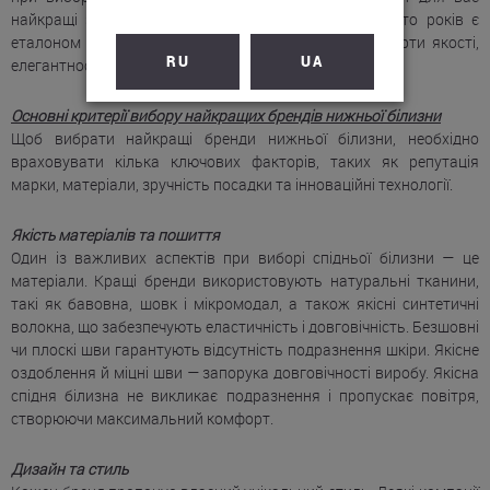
найкращі з найкращих. Топ-5 брендів, які вже багато років є
еталоном у світі інтимної моди, визначаючи стандарти якості,
RU
UA
елегантності та сексуальності.
Основні критерії вибору найкращих брендів нижньої білизни
Щоб вибрати найкращі бренди нижньої білизни, необхідно
враховувати кілька ключових факторів, таких як репутація
марки, матеріали, зручність посадки та інноваційні технології.
Якість матеріалів та пошиття
Один із важливих аспектів при виборі спідньої білизни — це
матеріали. Кращі бренди використовують натуральні тканини,
такі як бавовна, шовк і мікромодал, а також якісні синтетичні
волокна, що забезпечують еластичність і довговічність. Безшовні
чи плоскі шви гарантують відсутність подразнення шкіри. Якісне
оздоблення й міцні шви — запорука довговічності виробу. Якісна
спідня білизна не викликає подразнення і пропускає повітря,
створюючи максимальний комфорт.
Дизайн та стиль