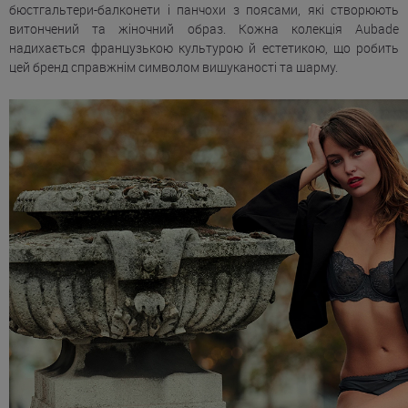
бюстгальтери-балконети і панчохи з поясами, які створюють
витончений та жіночний образ. Кожна колекція Aubade
надихається французькою культурою й естетикою, що робить
цей бренд справжнім символом вишуканості та шарму.