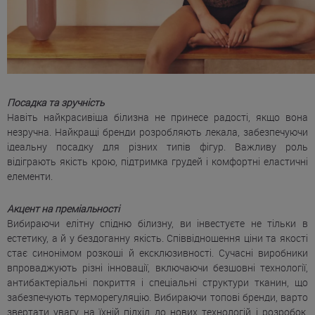
Посадка та зручність
Навіть найкрасивіша білизна не принесе радості, якщо вона
незручна. Найкращі бренди розробляють лекала, забезпечуючи
ідеальну посадку для різних типів фігур. Важливу роль
відіграють якість крою, підтримка грудей і комфортні еластичні
елементи.
Акцент на преміальності
Вибираючи елітну спідню білизну, ви інвестуєте не тільки в
естетику, а й у бездоганну якість. Співвідношення ціни та якості
стає синонімом розкоші й ексклюзивності. Сучасні виробники
впроваджують різні інновації, включаючи безшовні технології,
антибактеріальні покриття і спеціальні структури тканин, що
забезпечують терморегуляцію. Вибираючи топові бренди, варто
звертати увагу на їхній підхід до нових технологій і розробок.