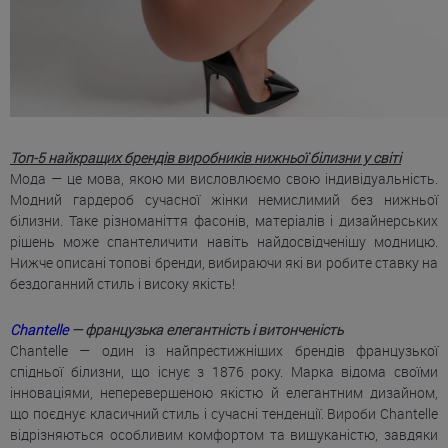
Топ-5 найкращих брендів виробників нижньої білизни у світі
Мода — це мова, якою ми висловлюємо свою індивідуальність.
Модний гардероб сучасної жінки немислимий без нижньої
білизни. Таке різноманіття фасонів, матеріалів і дизайнерських
рішень може спантеличити навіть найдосвідченішу модницю.
Нижче описані топові бренди, вибираючи які ви робите ставку на
бездоганний стиль і високу якість!
Chantelle
— французька елегантність і витонченість
Chantelle — один із найпрестижніших брендів французької
спідньої білизни, що існує з 1876 року. Марка відома своїми
інноваціями, неперевершеною якістю й елегантним дизайном,
що поєднує класичний стиль і сучасні тенденції. Вироби Chantelle
відрізняються особливим комфортом та вишуканістю, завдяки