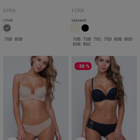
LUNA
LUNA
СІРИЙ
БЕЖЕВИЙ
70B
85B
70B
75B
75C
75D
80B
80D
85B
85C
-30 %