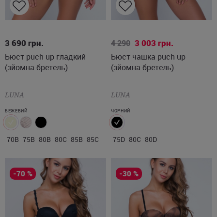
70B
75B
80B
80C
85B
75D
80C
80D
3 690
грн.
3 003
грн.
4 290
Бюст puch up гладкий
Бюст чашка puch up
85C
(зйомна бретель)
(зйомна бретель)
LUNA
LUNA
БЕЖЕВИЙ
ЧОРНИЙ
70B
75B
80B
80C
85B
85C
75D
80C
80D
-70 %
-30 %