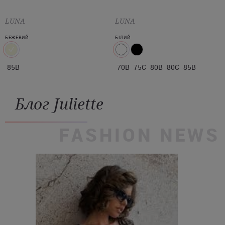
LUNA
LUNA
БЕЖЕВИЙ
БІЛИЙ
85B
70B
75C
80B
80C
85B
Блог Juliette
FASHION NEWS