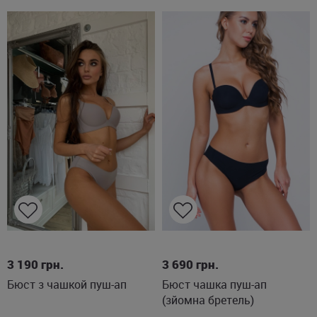
70B
85B
70B
75B
75C
75D
80B
3 190
грн.
3 690
грн.
Бюст з чашкой пуш-ап
Бюст чашка пуш-ап
80D
85B
85C
(зйомна бретель)