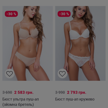
-30 %
-30 %
85B
70B
75C
80B
80C
85B
2 583
грн.
2 793
грн.
3 690
3 990
Бюст ультра пуш-ап
Бюст пуш-ап кружево
(зйомна бретель)