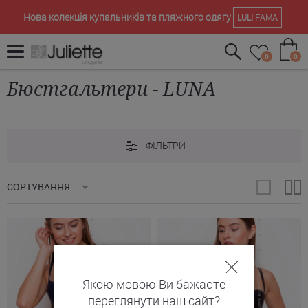
Нова колекція купальників та пляжного одягу
LULI FAMA
0
0
Бюстгальтери - LUNA
ФІЛЬТРИ
СОРТУВАННЯ
Якою мовою Ви бажаєте
переглянути наш сайт?