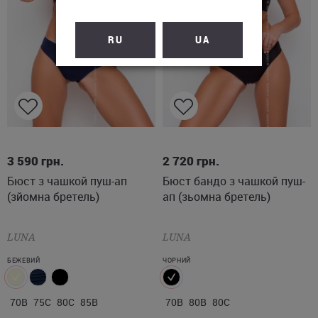
RU
UA
70B
75C
80C
85B
70B
80B
80C
3 590
грн.
2 720
грн.
Бюст з чашкой пуш-ап
Бюст бандо з чашкой пуш-
(зйомна бретель)
ап (зьомна бретель)
LUNA
LUNA
БЕЖЕВИЙ
ЧОРНИЙ
70B
75C
80C
85B
70B
80B
80C