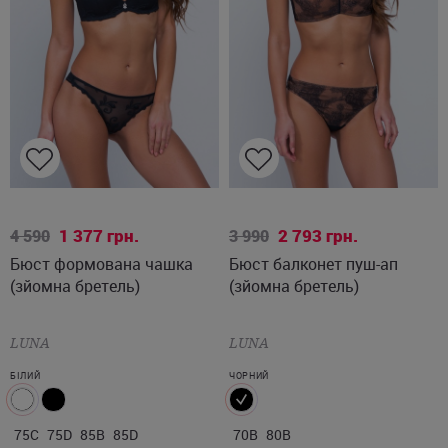
75C
75D
85B
85D
70B
80B
1 377
грн.
2 793
грн.
4 590
3 990
Бюст формована чашка
Бюст балконет пуш-ап
(зйомна бретель)
(зйомна бретель)
LUNA
LUNA
БІЛИЙ
ЧОРНИЙ
75C
75D
85B
85D
70B
80B