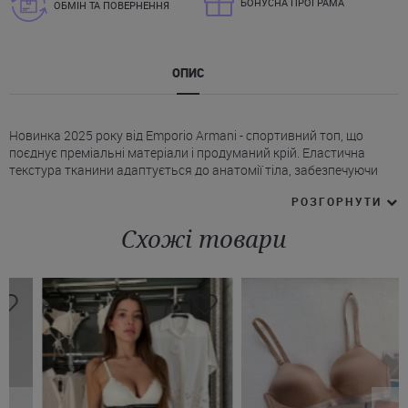
БОНУСНА ПРОГРАМА
ОБМІН ТА ПОВЕРНЕННЯ
ОПИС
Новинка 2025 року від Emporio Armani - спортивний топ, що
поєднує преміальні матеріали і продуманий крій. Еластична
текстура тканини адаптується до анатомії тіла, забезпечуючи
індивідуальну посадку і комфорт.
РОЗГОРНУТИ
* М'які чашки з тонкими ущільнювачами без каркаса створюють
збалансовану підтримку.
Схожі товари
* Завдяки натуральному бавовняному волокну топ Емпоріо
Армані відрізняється терморегуляцією й м'якістю.
* V-подібний виріз підкреслює зону декольте.
* Еластична стрічка з логотипом Armani під грудьми делікатно
фіксує модель, не порушуючи динаміки силуету.
* Фірмові бретелі перехрещуються на спині.
Купити рожевий бюстгальтер-топ Emporio Armani з легким
неоновим відтінком на Juliette можна лише за пару кліків з
доставкою у Кривий Ріг, Чернівці, Рівне та інші міста України.