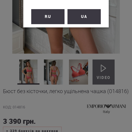
RU
UA
Бюст без кісточки, легко ущільнена чашка (014816)
КОД: 014816
3 390
грн.
+
339
бонусів на рахунок