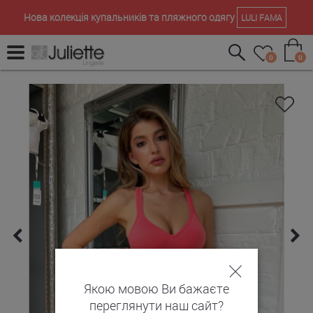
Нова колекція купальників та пляжного одягу
LULI FAMA
0
0
Якою мовою Ви бажаєте
переглянути наш сайт?