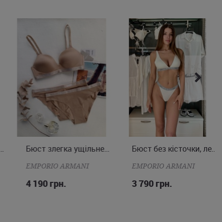
 з менеджерами нашого Інтернет-магазину, Ви можете оформити
цький або Харків, а також інші міста України.
а чашка
Бюст злегка ущільнена чашка
Бюст без кісточки, легко ущільнена чашка
S
M
L
S
M
L
EMPORIO ARMANI
EMPORIO ARMANI
4 190 грн.
3 790 грн.