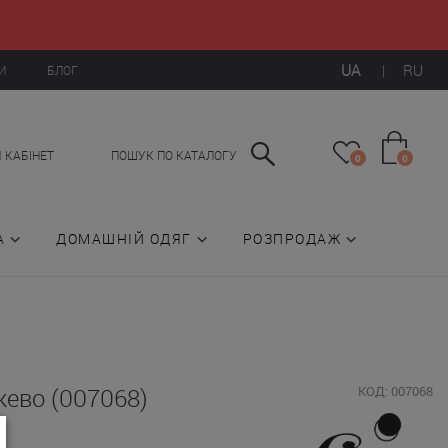
UA
|
RU
И
БЛОГ
 КАБІНЕТ
ПОШУК ПО КАТАЛОГУ
0
0
А
ДОМАШНІЙ ОДЯГ
РОЗПРОДАЖ
жево (007068)
КОД: 007068