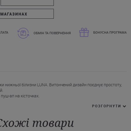
 МАГАЗИНАХ
ЛАТА
БОНУСНА ПРОГРАМА
ОБМІН ТА ПОВЕРНЕННЯ
ки нижньої білизни LUNA. Витончений дизайн поєднує простоту,
й.
пуш-ап на кісточках.
з мереживної тканини і декорований квітковою вишивкою.
РОЗГОРНУТИ
і.
ель декоровані квітковим мереживом.
Схожі товари
йті в білому і чорному кольорі.
р від італійського бренду LUNA у своєму розмірі. Ціна Вас