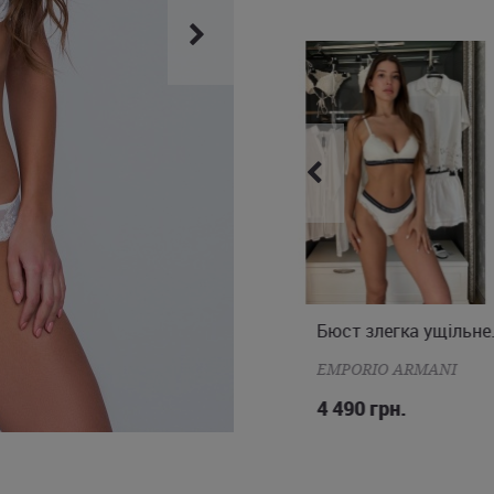
приємно здивує! Зв'язавшись
доставку у Тернопіль, Хмельни
Бюст трикутник без кісточок Pure Tentation
Бюст злегка ущільнен
S
S
M
L
MAISON CLOSE
EMPORIO ARMANI
3 890 грн.
4 490 грн.