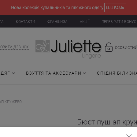
Нова колекція купальників та пляжного одягу
LULI FAMA
ТА
КОНТАКТИ
ФРАНШИЗА
АКЦІЇ
ПЕРЕВІРИТИ БОНУС
ОВИТИ ДЗВІНОК
ОСОБИСТИЙ
ОДЯГ
ВЗУТТЯ ТА АКСЕСУАРИ
СПІДНЯ БІЛИЗН
АП КРУЖЕВО
Бюст пуш-ап кру