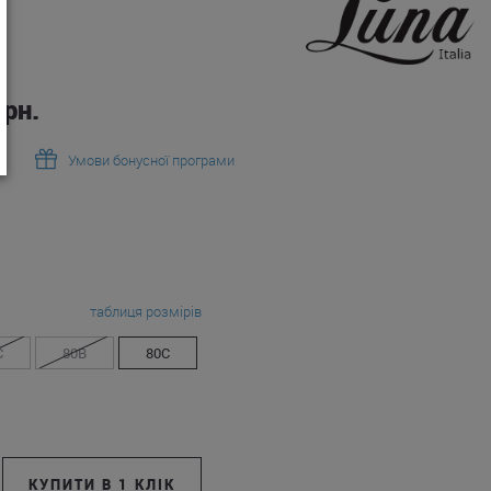
рн.
Умови бонусної програми
таблиця розмірів
C
80B
80C
КУПИТИ В 1 КЛІК