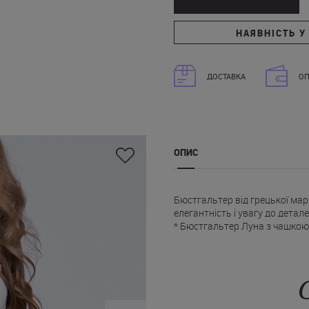
НАЯВНІСТЬ У
ДОСТАВКА
ОП
ОПИС
Бюстгальтер від грецької мар
елегантність і увагу до детале
* Бюстгальтер Луна з чашкою 
* Бюстгальтер виготовлений 
* Бретелі незнімні, регульован
* Бічні частини та задня пан
* На спинці застібка на гачки.
* Бюстгальтер доступний на са
Поспішайте купити бюстгальте