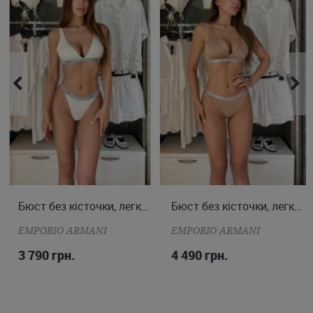
прозора задня частина. Завершальний штрих - декоративні
елементи золотого кольору між чашками. Купити пудровий
бюстгальтер Chantelle на сайті нашого магазину можна в
комплекті із трусиками цього ж бренду. Ми допоможемо
оформити доставку по Києву та в інші міста України.
S
M
L
Бюст без кісточки, легко ущільнена чашка
M
L
Бюст без кісточки, легко ущільнена чашка
EMPORIO ARMANI
EMPORIO ARMANI
3 790 грн.
4 490 грн.