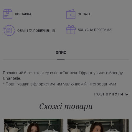
ДОСТАВКА
ОПЛАТА
БОНУСНА ПРОГРАМА
ОБМІН ТА ПОВЕРНЕННЯ
ОПИС
Розкішний бюстгальтер із нової колекції французького бренду
Chantelle.
* Повні чашки з флористичним малюнком й інтегрованими
кісточками забезпечують надійну підтримку, залишаючись при
РОЗГОРНУТИ
цьому максимально зручними завдяки відсутності бокових
кісток.
Схожі товари
* Тонкі регульовані бретелі дозволяють легко адаптувати
посадку під індивідуальні особливості.
* Ззаду бюстгальтер Шанталь фіксується за допомогою
триступеневого регулювання на два гачки.
Особливу увагу привертають прозорі бічні елементи та повністю