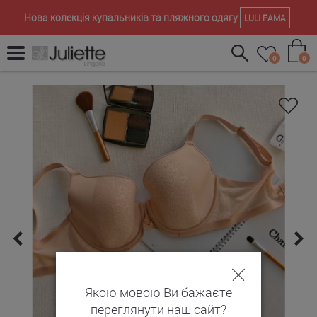
Нова колекція купальників та пляжного одягу
LULI FAMA
0
0
Якою мовою Ви бажаєте
переглянути наш сайт?