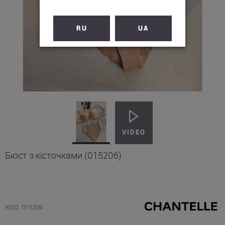
RU
UA
Бюст з кісточками (015206)
КОД: 015206