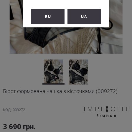
RU
UA
Бюст формована чашка з кісточками (009272)
КОД: 009272
3 690
грн.