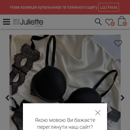
Нова колекція купальників та пляжного одягу
LULI FAMA
0
0
Якою мовою Ви бажаєте
переглянути наш сайт?