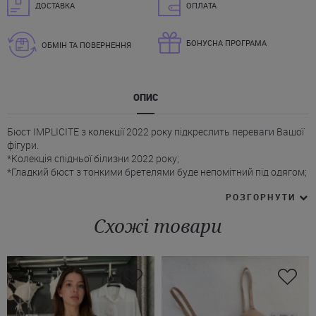
ДОСТАВКА
ОПЛАТА
БОНУСНА ПРОГРАМА
ОБМІН ТА ПОВЕРНЕННЯ
ОПИС
Бюст IMPLICITE з колекції 2022 року підкреслить переваги Вашої
фігури.
*Колекція спідньої білизни 2022 року;
*Гладкий бюст з тонкими бретелями буде непомітний під одягом;
*Чашечки поролонові, для оптимальної фіксації доповнені
РОЗГОРНУТИ
кісточками;
*Застібка бюста спереду;
Схожі товари
*На спинці є можливість регулювати ліф Імплісіті за об“ємом.
Придбати чорний бюст IMPLICITE з доставкою в Кривий Ріг або
Вінницю, а також будь-яке інше місто України Ви можете всього в
1 клік!