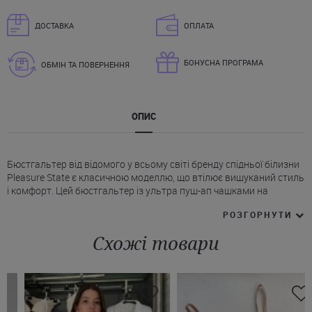
ДОСТАВКА
ОПЛАТА
БОНУСНА ПРОГРАМА
ОБМІН ТА ПОВЕРНЕННЯ
ОПИС
Бюстгальтер від відомого у всьому світі бренду спідньої білизни
Pleasure State є класичною моделлю, що втілює вишуканий стиль
і комфорт. Цей бюстгальтер із ультра пуш-ап чашками на
кісточках забезпечує ідеальне поєднання елегантності і
РОЗГОРНУТИ
зручності.
* Виготовлений з гладкої і м'якої до тіла тканини.
Схожі товари
* Бретелі незнімні, регульовані, декоровані тріо кристалів.
* На спинці є застібка на гачки.
Бюстгальтер Плеже стейт доступний на сайті у двох класичних
кольорах - фраппе і чорний. Бюст ультра пуш-ап Pleasure State
надасть Вашому образу грації. Зв'язавшись з нашими
менеджерами, Ви можете купити цю модель і оформити