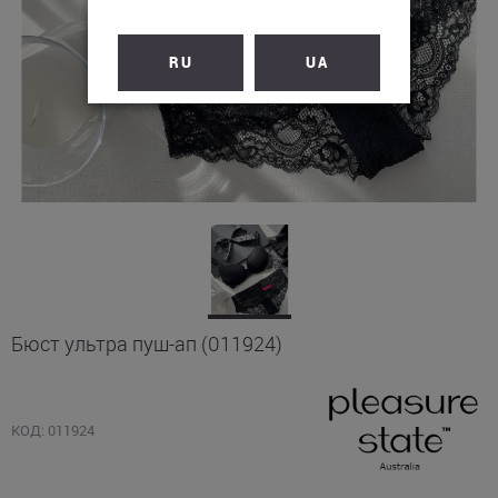
RU
UA
Бюст ультра пуш-ап (011924)
КОД: 011924