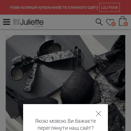
Нова колекція купальників та пляжного одягу
LULI FAMA
0
0
Якою мовою Ви бажаєте
переглянути наш сайт?