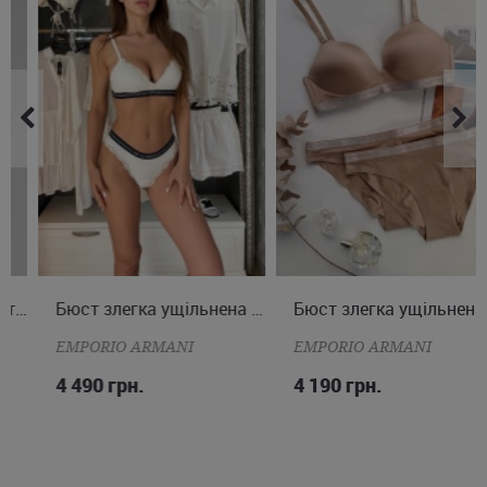
доставку у Житомир або Дніпро, а також будь-яке інше місто
України.
S
M
L
Бюст злегка ущільнена чашка
S
M
L
Бюст злегка ущільнена чашка
EMPORIO ARMANI
EMPORIO ARMANI
4 490 грн.
4 190 грн.