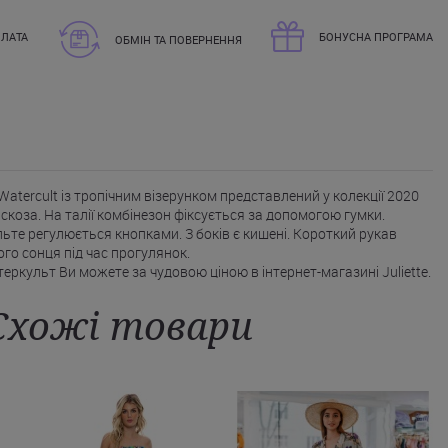
ЛАТА
БОНУСНА ПРОГРАМА
ОБМІН ТА ПОВЕРНЕННЯ
atercult із тропічним візерунком представлений у колекції 2020
іскоза. На талії комбінезон фіксується за допомогою гумки.
льте регулюється кнопками. З боків є кишені. Короткий рукав
ого сонця під час прогулянок.
еркульт Ви можете за чудовою ціною в інтернет-магазині Juliette.
Схожі товари