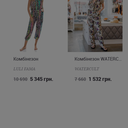
Комбінезон
Комбінезон WATERCULT
XS
S
L
LULI FAMA
WATERCULT
5 345 грн.
1 532 грн.
10 690
7 660