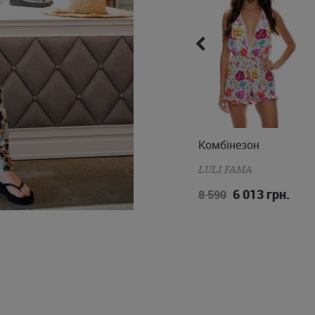
Комбінезон
Комбінезон
XS
S
L
M
LULI FAMA
LULI FAMA
7 553 грн.
6 013 грн.
10 790
8 590