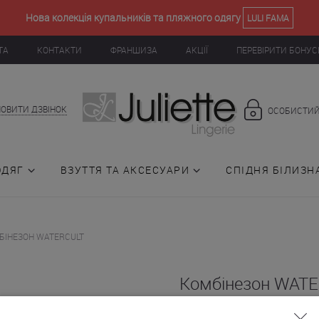
Нова колекція купальників та пляжного одягу
LULI FAMA
ТА
КОНТАКТИ
ФРАНШИЗА
АКЦІЇ
ПЕРЕВІРИТИ БОНУС
ОВИТИ ДЗВІНОК
ОСОБИСТИЙ
ОДЯГ
ВЗУТТЯ ТА АКСЕСУАРИ
СПІДНЯ БІЛИЗН
БІНЕЗОН WATERCULT
Комбінезон WAT
(010618)