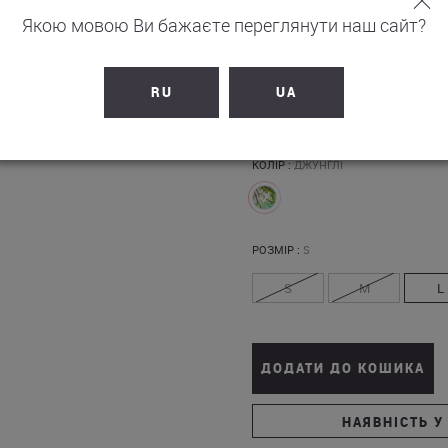
Якою мовою Ви бажаєте переглянути наш сайт?
1 532
г
7,660
грн.
RU
UA
+
154
бонусів на рахунок
КОЛІР :
ДЖУНГЛІ
РОЗМІР :
S
S
M
L
ДОДАТИ ДО КОШИКА
НАЯВНІСТЬ У