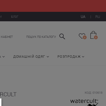
UA
|
RU
И
БЛОГ
 КАБІНЕТ
ПОШУК ПО КАТАЛОГУ
0
0
А
ДОМАШНІЙ ОДЯГ
РОЗПРОДАЖ
ERCULT
КОД: 010618