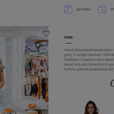
ДОСТАВКА
ОП
ОПИС
Ніжно-бірюзовий комбінезон W
року. У складі тканини-100% в
Глибина V-подібної зони деко
захистить від палючого літнь
Купити довгий комбінезон Ват