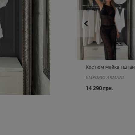
Костюм сорочка і шорти
Костюм майка і штан
XS
S
M
L
S
M
L
EMPORIO ARMANI
EMPORIO ARMANI
11 390 грн.
14 290 грн.