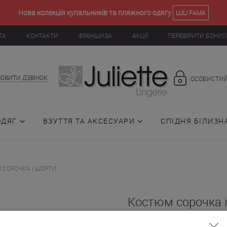
Нова колекція купальників та пляжного одягу
LULI FAMA
ТА
КОНТАКТИ
ФРАНШИЗА
АКЦІЇ
ПЕРЕВІРИТИ БОНУС
ОВИТИ ДЗВІНОК
ОСОБИСТИЙ
ОДЯГ
ВЗУТТЯ ТА АКСЕСУАРИ
СПІДНЯ БІЛИЗН
 СОРОЧКА І ШОРТИ
Костюм сорочка 
(014522)