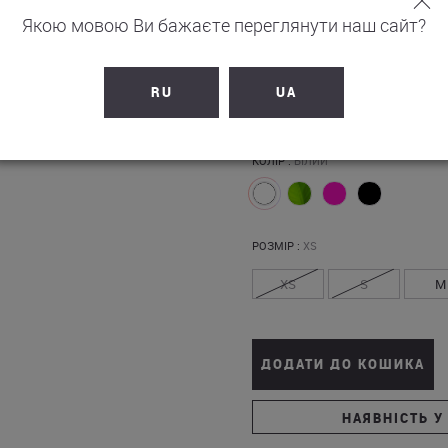
Якою мовою Ви бажаєте переглянути наш сайт?
9 990
грн.
RU
UA
+
999
бонусів на рахунок
КОЛІР :
БІЛИЙ
РОЗМІР :
XS
XS
S
M
ДОДАТИ ДО КОШИКА
НАЯВНІСТЬ У