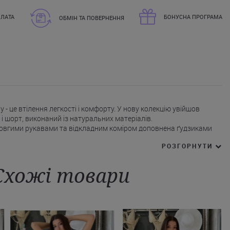
ЛАТА
БОНУСНА ПРОГРАМА
ОБМІН ТА ПОВЕРНЕННЯ
ly - це втілення легкості і комфорту. У нову колекцію увійшов
і шорт, виконаний із натуральних матеріалів.
 довгими рукавами та відкладним коміром доповнена ґудзиками
ми.
РОЗГОРНУТИ
иках.
 зручною шнурівкою і бічними кишенями, ідеально сідають по фігурі.
ти Seafolly на нашому сайті можна у білому, зеленому та
Схожі товари
 доставки у Суми, Запоріжжя, Львів і інші міста України.