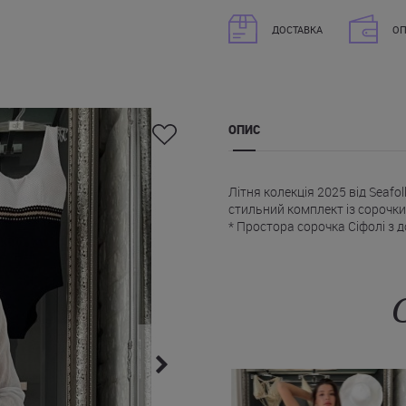
ДОСТАВКА
ОП
ОПИС
Літня колекція 2025 від Seafol
стильний комплект із сорочки 
* Простора сорочка Сіфолі з
спереду і накладними кишеня
* Рукави з манжетами на ґудз
* Міні-шорти на підкладці, із
Купити костюм сорочка та шор
чорному кольорі, з можливістю