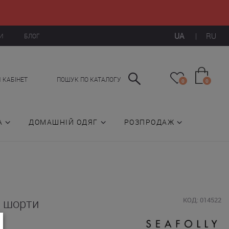
UA
|
RU
И
БЛОГ
 КАБІНЕТ
ПОШУК ПО КАТАЛОГУ
0
0
А
ДОМАШНІЙ ОДЯГ
РОЗПРОДАЖ
і шорти
КОД: 014522