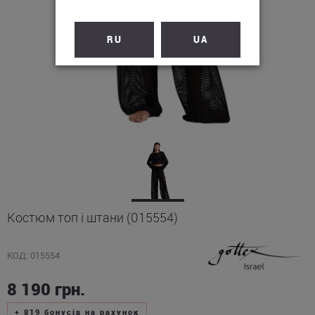
RU
UA
Костюм топ і штани (015554)
КОД: 015554
8 190
грн.
+
819
бонусів на рахунок