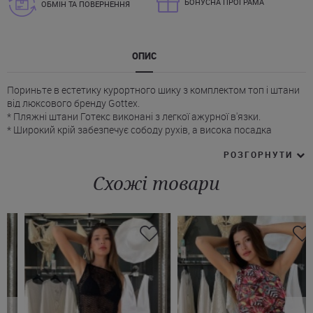
БОНУСНА ПРОГРАМА
ОБМІН ТА ПОВЕРНЕННЯ
ОПИС
Пориньте в естетику курортного шику з комплектом топ і штани
від люксового бренду Gottex.
* Пляжні штани Готекс виконані з легкої ажурної в'язки.
* Широкий крій забезпечує сободу рухів, а висока посадка
підкреслює лінію талії.
РОЗГОРНУТИ
* Регульована шнурівка дозволяє адаптувати посадку без
відчуття стиснення.
Схожі товари
* Укорочений топ Monaco Net Crop Top завершує ансамбль.
* Виріз-човник відкриває лінію плечей.
* Широкі довгі рукави вільного крою.
Білий або чорний костюм топ і штани Gottex можна купити
прямо зараз на Juliette з доставкою в Тернопіль, Київ, Харків й
інші міста України.