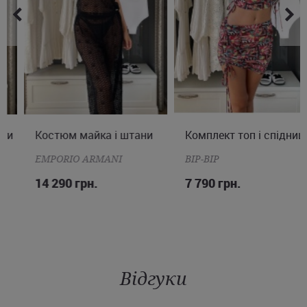
Костюм майка і штани
S
M
L
Комплект топ і спідниця
S
M
EMPORIO ARMANI
BIP-BIP
14 290 грн.
7 790 грн.
Відгуки