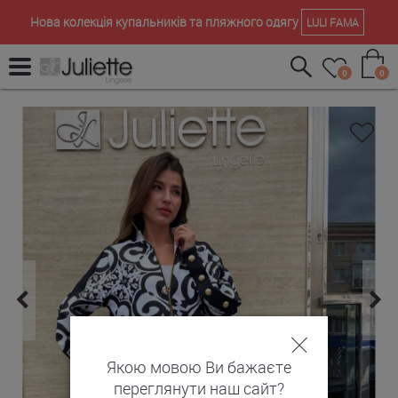
Нова колекція купальників та пляжного одягу
LULI FAMA
0
0
Якою мовою Ви бажаєте
переглянути наш сайт?