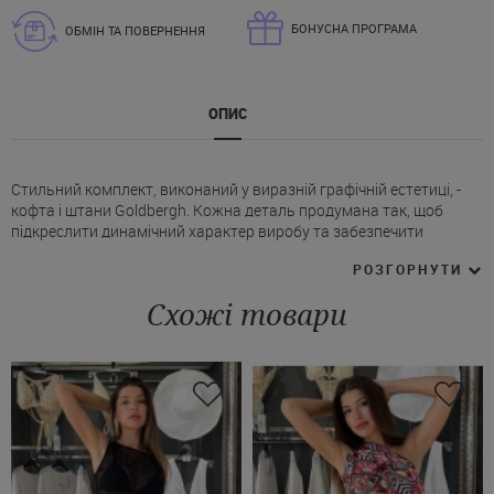
БОНУСНА ПРОГРАМА
ОБМІН ТА ПОВЕРНЕННЯ
ОПИС
Стильний комплект, виконаний у виразній графічній естетиці, -
кофта і штани Goldbergh. Кожна деталь продумана так, щоб
підкреслити динамічний характер виробу та забезпечити
комфорт у повсякденному носінні.
РОЗГОРНУТИ
* Кофта Голдберг на блискавці по всій довжині, з м'якою джерсі-
підкладкою.
Схожі товари
* Комір-стійка та пояс оформлені трикотажною ребристою
в'язкою в смужку.
* Лінія плеча и рукава підкреслена контрастною смугою, що
підсилює спортивну динаміку моделі.
* Нижня частина рукава доповнена застібками на матові
золотисті кнопки та функціональним розрізом, який можна
регулювати за потребою.
* Спереду розташовані прорізні кишені на блискавці.
* На грудях фірмовий логотип, а на верхній частині спини -