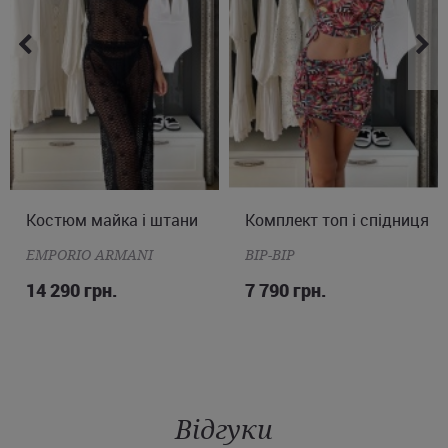
об'ємна нашивка з логотипом бренду.
* Штани Голдберг з широкими штанинами.
* По бічних швах проходить контрастна колірна вставка, що
візуально витягує силует.
* Нижня частина штанів доповнена застібками на матові
золотисті кнопки та функціональними розрізами.
* Спереду передбачені прорізні кишені, а пояс виконаний на
еластичній основі зі шнурком для індивідуального регулювання.
Ви можете купити костюм кофта і штани Goldbergh на сайті у
чорно-білому кольорі з доставкою у Бориспіль, Одесу, Харків й
інші міста України.
Костюм майка і штани
S
M
L
Комплект топ і спідниця
S
M
EMPORIO ARMANI
BIP-BIP
14 290 грн.
7 790 грн.
Відгуки