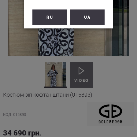
RU
UA
Костюм зіп кофта і штани (015893)
КОД: 015893
34 690
грн.