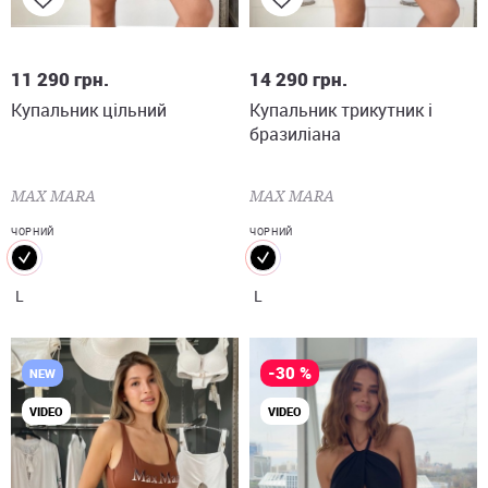
L
L
11 290
грн.
14 290
грн.
Купальник цільний
Купальник трикутник і
бразиліана
MAX MARA
MAX MARA
ЧОРНИЙ
ЧОРНИЙ
L
L
-30 %
NEW
VIDEO
VIDEO