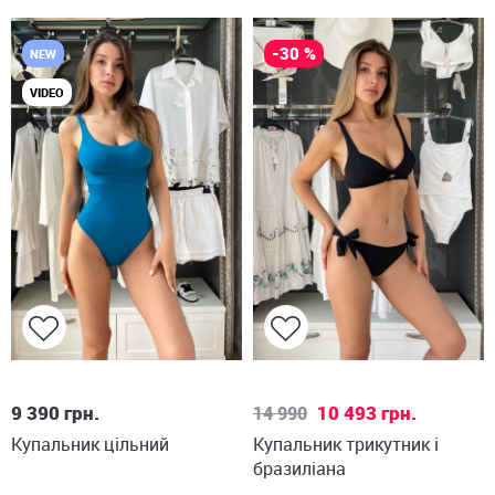
-30 %
NEW
VIDEO
L
XL
XL
9 390
грн.
10 493
грн.
14 990
Купальник цільний
Купальник трикутник і
бразиліана