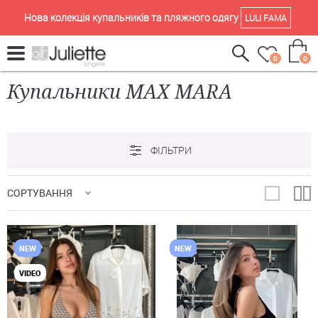
Нова колекція купальників та пляжного одягу
LULI FAMA
0
0
Купальники MAX MARA
ФІЛЬТРИ
СОРТУВАННЯ
NEW
NEW
VIDEO